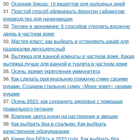
30.
Осенние блюда: 10 рецептов для холодных дней
31.
Простой способ облицевать фронтон сайдингом:
руководство для начинающих
32.
Теплее и экономнее: 5 способов утеплить входную
дверь в частном доме
33.
Мастер-класс: как выбрать и установить шкаф для
раздевалки двухъярусный
34.
Вытяжка для ванной комнаты в частном доме. Какая
вытяжка лучше для ванной и туалета в частном доме
35.
Осень: время укрепления иммунитета
36.
Как сделать оригинальную пляжную сумку своими
руками. Создаем стильную сумку «Море зовет» своими
руками
37.
Осень 2023: как сохранить здоровье с помощью
правильного питания
38.
Влияние цвета кухни на настроение и эмоции
39.
Как выбрать бра в спальню. Как выбрать
качественное оборудование
40.
Какие бра БРАть в 2023 году. Как выбрать бра