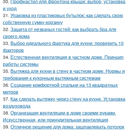
30.
Профнастил для фронтона крыши: выбор, установка
и уход
31.
Упаковка из пластиковых бутылок: как сделать свою
собственную сумку-корзину
32.
Защита от незваных гостей: как выбрать бра для
своего дома
33.
Выбор идеального фартука для кухни: проверить 10
факторов
34.
Естественная вентиляция в частном доме. Принцип
работы системы
35.
Вытяжка для кухни в стену в частном доме. Нормы и
требования к кухонным вытяжным системам
36.
Создание комфортной спальни на 13 квадратных
метров
37.
Как сделать вытяжку через стену на кухне. Установка
воздуховода
38.
Организация вентиляции в доме своими руками.
Искусственная, или принудительная вентиляция
39.
Отличное решение для дома: зашпаклевать потолок