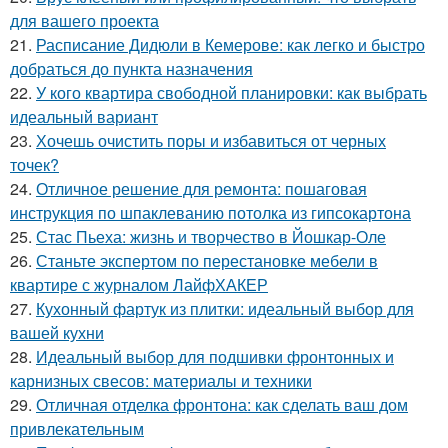
для вашего проекта
21.
Расписание Дидюли в Кемерове: как легко и быстро
добраться до пункта назначения
22.
У кого квартира свободной планировки: как выбрать
идеальный вариант
23.
Хочешь очистить поры и избавиться от черных
точек?
24.
Отличное решение для ремонта: пошаговая
инструкция по шпаклеванию потолка из гипсокартона
25.
Стас Пьеха: жизнь и творчество в Йошкар-Оле
26.
Станьте экспертом по перестановке мебели в
квартире с журналом ЛайфХАКЕР
27.
Кухонный фартук из плитки: идеальный выбор для
вашей кухни
28.
Идеальный выбор для подшивки фронтонных и
карнизных свесов: материалы и техники
29.
Отличная отделка фронтона: как сделать ваш дом
привлекательным