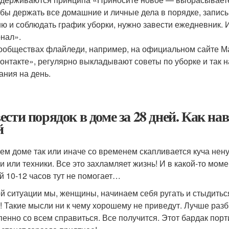
бы держать все домашние и личные дела в порядке, записы
ю и соблюдать график уборки, нужно завести ежедневник. 
нал».
ообществах флайледи, например, на официальном сайте Ма
онтакте», регулярно выкладывают советы по уборке и та
ания на день.
ести порядок в доме за 28 дней. Как на
й
ем доме так или иначе со временем скапливается куча нен
и или техники. Все это захламляет жизнь! И в какой-то мом
й 10-12 часов тут не помогает…
ой ситуации мы, женщины, начинаем себя ругать и стыдитьс
! Такие мысли ни к чему хорошему не приведут. Лучше разб
пенно со всем справиться. Все получится. Этот бардак порти