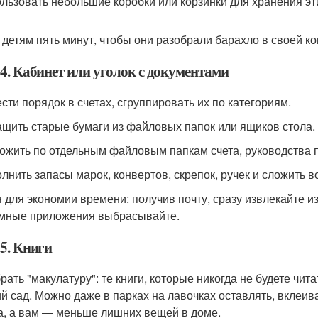
ользовать небольшие коробки или корзинки для хранения эт
ь детям пять минут, чтобы они разобрали барахло в своей 
4. Кабинет или уголок с документами
ести порядок в счетах, сгруппировать их по категориям.
ащить старые бумаги из файловых папок или ящиков стола.
ложить по отдельным файловым папкам счета, руководства 
олнить запасы марок, конвертов, скрепок, ручек и сложить в
я для экономии времени: получив почту, сразу извлекайте и
мные приложения выбрасывайте.
5. Книги
рать "макулатуру": те книги, которые никогда не будете чита
ий сад. Можно даже в парках на лавочках оставлять, вклеи
а, а вам — меньше лишних вещей в доме.