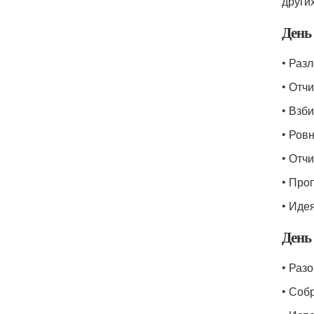
други
День 
• Раз
• Отчи
• Взб
• Ров
• Отч
• Про
• Иде
День 
• Раз
• Соб