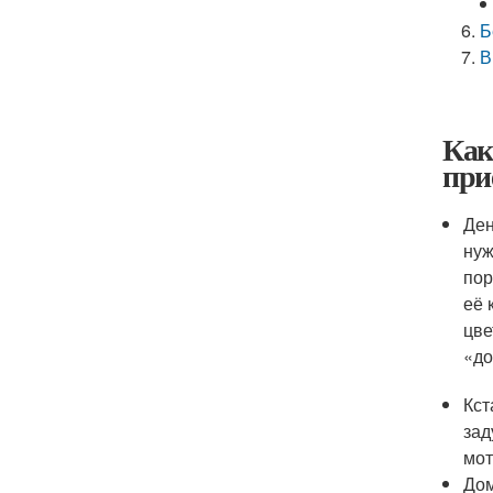
Б
В
Как
пр
Ден
нуж
пор
её 
цве
«до
Кст
зад
мот
Дом