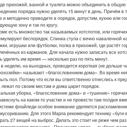
де прихожей, ванной и туалета можно объединить в общую 
едению порядка нужно уделять 15 минут в день. Причём в т
е и методично приводите в порядок, допустим, кухню или г
дующую зону и так по кругу.
оме есть множество так называемых хотспотов, или горячих
умулируют беспорядок. Спинка стула с вечно наваленной н
жки, игрушки или футболки, полка в прихожей, где растёт го
лечённых из карманов. Для начала нужно записать все хот
ь уделять им время — несколько раз по пять минут.
 в неделю, на выходных, проводится короткая (не дольше 
охозяйки» называют «благословением дома». Во время неё
ыть пол. Потому что если вы ответственно отнеслись к п
 лежат по своим местам и дома царит порядок.
альная уборка, «благословение дома» и «тушение» горячих
зависнуть на каком‑то участке и не провести там полдня вме
истеме флайледи особое внимание уделяется расхламлению 
мусориванию. Для этого Марла рекомендует технику «буги‑в
рать 27 вещей на выброс. Делать это стоит не реже чем ра
держиваются принципа «Приносите новое — выбрасываете