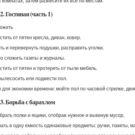
х комнатах, затем разнесите их все по местам.
2. Гостиная (часть 1)
ложить
стить от пятен кресла, диван, ковер.
ить и перевернуть подушки, расправить уголки.
но сложить газеты и журналы.
истить от пятен и протереть от пыли мебель.
пылесосить или подмести пол.
я для экономии времени: мойте пол по часовой стрелке, дви
3. Борьба с барахлом
обрать полки и ящики, отобрав нужное и выкинув мусор.
рать в одну емкость одинаковые предметы: ручки, пакеты, ма