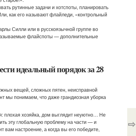
вать рутинные задачи и хотспоты, планировать
Или, как его называют флайледи, «контрольный
рлы Силли или в русскоязычной группе во
к называемые флайспоты — дополнительные
вести идеальный порядок за 28
ужных вещей, сложных пятен, неисправной
ент мы понимаем, что даже грандиозная уборка
я: плохая хозяйка, дом выглядит неуютно… Не
⇨
ить эту глобальную проблему на части — и
т вам настроение, а когда вы его победите,