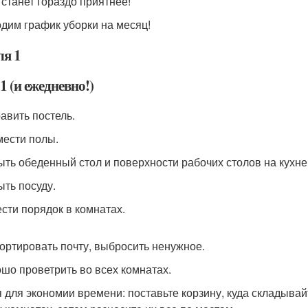
 станет гораздо приятнее!
дим график уборки на месяц!
ля 1
1 (и ежедневно!)
равить постель.
мести полы.
ыть обеденный стол и поверхности рабочих столов на кухне
ыть посуду.
ести порядок в комнатах.
сортировать почту, выбросить ненужное.
ошо проветрить во всех комнатах.
я для экономии времени: поставьте корзину, куда складыва