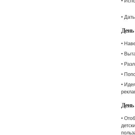
• Исп
• Дат
День 
• Нав
• Выт
• Раз
• Поп
• Иде
рекла
День 
• Отоб
детск
польз