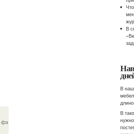
Что
мен
жур
В с
«Вк
зад
Нав
дне
В наш
мебел
длино
В так
⇦
нужно
посте