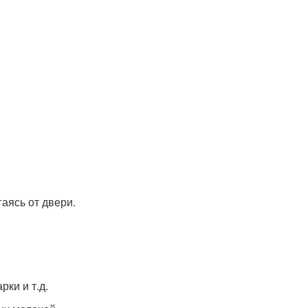
гаясь от двери.
рки и т.д.