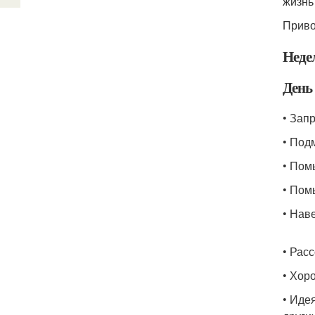
жизнь
Приво
Неде
День 
• Зап
• Под
• Пом
• Пом
• Нав
• Рас
• Хор
• Иде