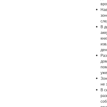
вро
Нав
зон
сле
В д
акк
кни
изв
ден
Раз
дом
пом
уже
Зон
не 
В с
раз
соб
при