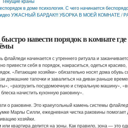
Текущие краны
еспорядок в доме психология. С чего начинается беспоряд
идео УЖАСНЫЙ БАРДАК!!! УБОРКА В МОЕЙ КОМНАТЕ /
 быстро навести порядок в комнате гд
иёмы
ь флайледи начинается с утреннего ритуала и заканчивает
но привести себя в порядок, накраситься, одеться красиво
ядок. «Летающие хозяйки» обязательно носят дома обувь с
как домашние тапочки и завалиться на диван раньше времен
ты», «разгрузить посудомоечную и стиральную машину», «
 блеска начистить кухонную раковину».
ати о раковине. Это краеугольный камень системы флайлед
умке Марлы Силли, ежедневная чистка раковины помогает 
ивацию хозяйки.
 или квартира делится на зоны. Как правило, зона — это о