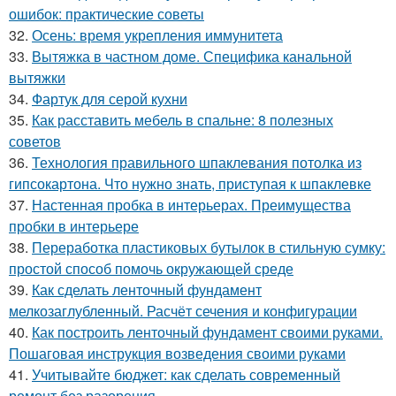
ошибок: практические советы
32.
Осень: время укрепления иммунитета
33.
Вытяжка в частном доме. Специфика канальной
вытяжки
34.
Фартук для серой кухни
35.
Как расставить мебель в спальне: 8 полезных
советов
36.
Технология правильного шпаклевания потолка из
гипсокартона. Что нужно знать, приступая к шпаклевке
37.
Настенная пробка в интерьерах. Преимущества
пробки в интерьере
38.
Переработка пластиковых бутылок в стильную сумку:
простой способ помочь окружающей среде
39.
Как сделать ленточный фундамент
мелкозаглубленный. Расчёт сечения и конфигурации
40.
Как построить ленточный фундамент своими руками.
Пошаговая инструкция возведения своими руками
41.
Учитывайте бюджет: как сделать современный
ремонт без разорения