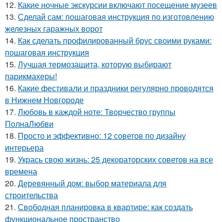
12.
Какие ночные экскурсии включают посещение музеев
13.
Сделай сам: пошаговая инструкция по изготовлению
железных гаражных ворот
14.
Как сделать профилированный брус своими руками:
пошаговая инструкция
15.
Лучшая термозащита, которую выбирают
парикмахеры!
16.
Какие фестивали и праздники регулярно проводятся
в Нижнем Новгороде
17.
Любовь в каждой ноте: Творчество группы
ПолнаЛюбви
18.
Просто и эффективно: 12 советов по дизайну
интерьера
19.
Укрась свою жизнь: 25 декораторских советов на все
времена
20.
Деревянный дом: выбор материала для
строительства
21.
Свободная планировка в квартире: как создать
функциональное пространство