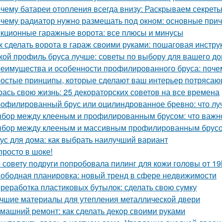
чему батареи отопления всегда внизу: Раскрываем секрет
чему радиатор нужно размещать под окном: основные при
кционные гаражные ворота: все плюсы и минусы
к сделать ворота в гараж своими руками: пошаговая инстру
кой профиль бруса лучше: советы по выбору для вашего д
еимущества и особенности профилированного бруса: почем
остые принципы, которые сделают ваш интерьер потрясающ
рась свою жизнь: 25 декораторских советов на все времена
офилированный брус или оцилиндрованное бревно: что лу
бор между клееным и профилированным брусом: что важно
бор между клееным и массивным профилированным брусом
ус для дома: как выбрать наилучший вариант
просто в шоке!
 совету подруги попробовала пилинг для кожи головы от 19
ободная планировка: новый тренд в сфере недвижимости
реработка пластиковых бутылок: сделать свою сумку
чшие материалы для утепления металлической двери
машний ремонт: как сделать декор своими руками