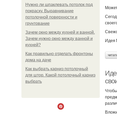
Нужно ли шпаклевать потолок под
Может
покраску. Выравнивание
Сегод
потолочной поверхности и
своег
грунтование
Свежо
Зачем окно между кухней и ванной.
Зачем нужно окно между ванной и
Идея 
кухней?
Как правильно отделать фронтоны
читат
дома на даче
Как выбрать карниз потолочный
Иде
для штор. Какой потолочный карниз
сво
выбрать
Чтобы
предм
разли
Вложи