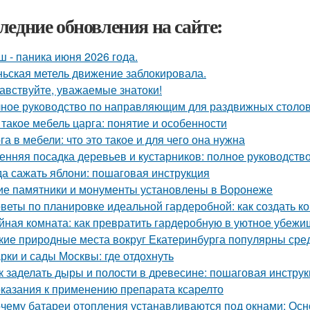
ледние обновления на сайте:
ш - паника июня 2026 года.
ьская метель движение заблокировала.
авствуйте, уважаемые знатоки!
ное руководство по направляющим для раздвижных столов
 такое мебель царга: понятие и особенности
га в мебели: что это такое и для чего она нужна
енняя посадка деревьев и кустарников: полное руководств
да сажать яблони: пошаговая инструкция
ие памятники и монументы установлены в Воронеже
веты по планировке идеальной гардеробной: как создать 
йная комната: как превратить гардеробную в уютное убежи
кие природные места вокруг Екатеринбурга популярны сре
рки и сады Москвы: где отдохнуть
к заделать дыры и полости в древесине: пошаговая инстру
казания к применению препарата ксарелто
чему батареи отопления устанавливаются под окнами: Ос