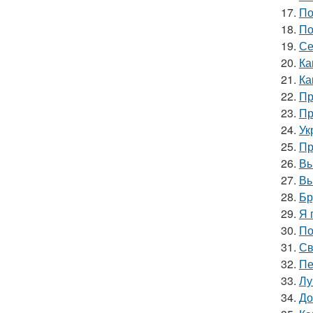
17.
По
18.
По
19.
Се
20.
Ка
21.
Ка
22.
Пр
23.
Пр
24.
Ук
25.
Пр
26.
Вы
27.
Вы
28.
Бр
29.
Я 
30.
По
31.
Св
32.
Пе
33.
Лу
34.
До