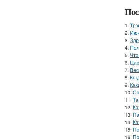
Пос
1.
Трэ
2.
Июн
3.
Здр
4.
Пол
5.
Что
6.
Цар
7.
Вес
8.
Ког
9.
Как
10.
Со
11.
Та
12.
Ка
13.
Па
14.
Ка
15.
По
16.
По