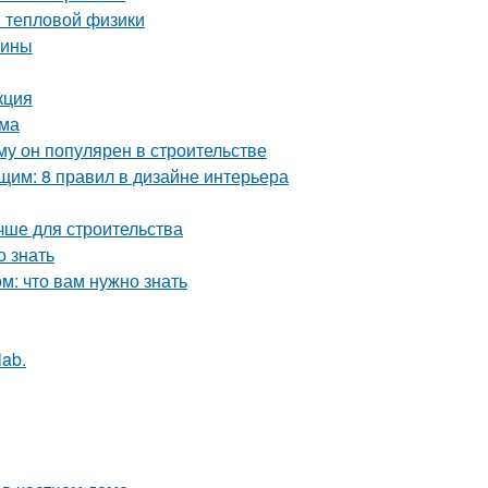
ы тепловой физики
чины
кция
ома
у он популярен в строительстве
им: 8 правил в дизайне интерьера
чше для строительства
 знать
: что вам нужно знать
lab.