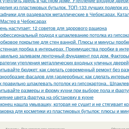
к утеплить дверь в частном доме. Утепление входной двери
делия из пластиковых бутылок. ТОП-133 лучших поделок из
афчики для раздевалок металлические в Чебоксарах. Ката
Мастер в Чебоксарах
ень наступает: 12 советов для здорового рациона
офессиональный подход к шпаклеванию потолка из гипсок
обковое покрытие для стен ванной. Плюсы и минусы пробк
стенная пробка в интерьерах. Преимущества пробки в инт
авильно заливаем ленточный фундамент под дом. Факторы
ратегии утепления металлических входных уличных дверей
итывайте бюджет: как сделать современный ремонт без ра
знообразие фасадов для гардеробных: как сделать интерь
к правильно шпаклевать потолок из гипсокартона.. Шпаклев
итывайте размеры и форму кухни при выборе пола и фарту
ияние цвета фартука на обстановку в кухне
конец нашла умывашку, которая не сушит и не стягивает ко
аковка для косметики из пластиковых бутылок: плюсы и ми
Контакты
Пользовательское соглашение
Обратная св