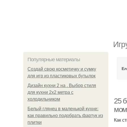
Игр
Популярные материалы
Ел
Создай свою косметичку и сумку
для игр из пластиковых бутылок
Дизайн кухни 2 на . Выбор стиля
для кухни 2х2 метра с
холодильником
25 
мом
Белый глянец в маленькой кухне:
как правильно подобрать фартук из
Как с
плитки