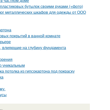
 в частном доме
 пластиковых бутылок своими руками (+фото)
лог металлических шкафов для одежды от ООО
артона
овых покрытий в ванной комнате
ерьере
, влияющие на глубину фундамента
зорения
ер уникальным
ка потолка из гипсокартона под покраску
ка
жу.
нусы
язь