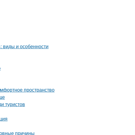
: виды и особенности
о
комфортное пространство
ще
ди туристов
кция
новные причины