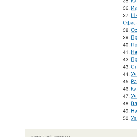
35.
Ка
36.
Из
37.
Шк
Офис-
38.
Ос
39.
Пр
40.
Пр
41.
На
42.
Пр
43.
Ст
44.
Уч
45.
Ра
46.
Ка
47.
Уч
48.
Вл
49.
На
50.
Уп
© 2026 Дизайн интерьера