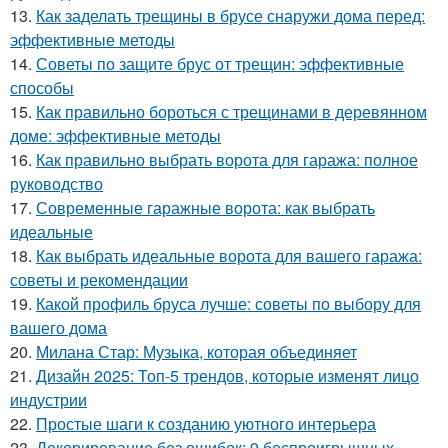
13.
Как заделать трещины в брусе снаружи дома перед:
эффективные методы
14.
Советы по защите брус от трещин: эффективные
способы
15.
Как правильно бороться с трещинами в деревянном
доме: эффективные методы
16.
Как правильно выбрать ворота для гаража: полное
руководство
17.
Современные гаражные ворота: как выбрать
идеальные
18.
Как выбрать идеальные ворота для вашего гаража:
советы и рекомендации
19.
Какой профиль бруса лучше: советы по выбору для
вашего дома
20.
Милана Стар: Музыка, которая объединяет
21.
Дизайн 2025: Топ-5 трендов, которые изменят лицо
индустрии
22.
Простые шаги к созданию уютного интерьера
23.
Декорирование без ошибок: 9 беспроигрышных