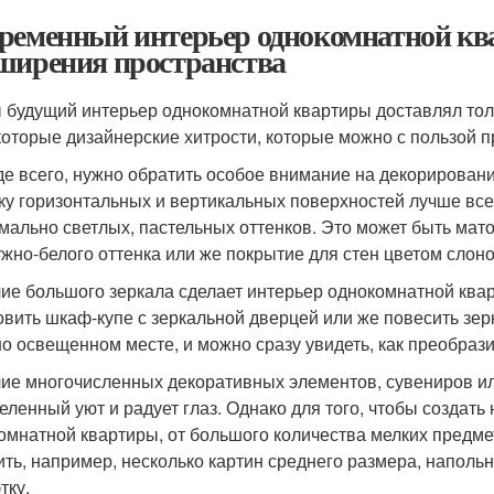
ременный интерьер однокомнатной кв
ширения пространства
 будущий интерьер однокомнатной квартиры доставлял тол
которые дизайнерские хитрости, которые можно с пользой
е всего, нужно обратить особое внимание на декорирован
ку горизонтальных и вертикальных поверхностей лучше вс
мально светлых, пастельных оттенков. Это может быть мат
жно-белого оттенка или же покрытие для стен цветом слоно
ие большого зеркала сделает интерьер однокомнатной квар
овить шкаф-купе с зеркальной дверцей или же повесить зе
о освещенном месте, и можно сразу увидеть, как преобрази
ие многочисленных декоративных элементов, сувениров и
еленный уют и радует глаз. Однако для того, чтобы создат
омнатной квартиры, от большого количества мелких предме
ить, например, несколько картин среднего размера, наполь
тку.