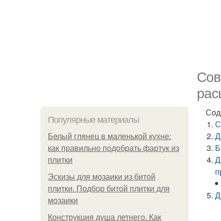
Сов
рас
Сод
Популярные материалы
С
Д
Белый глянец в маленькой кухне:
Б
как правильно подобрать фартук из
Д
плитки
п
Эскизы для мозаики из битой
плитки. Подбор битой плитки для
Д
мозаики
Конструкция душа летнего. Как