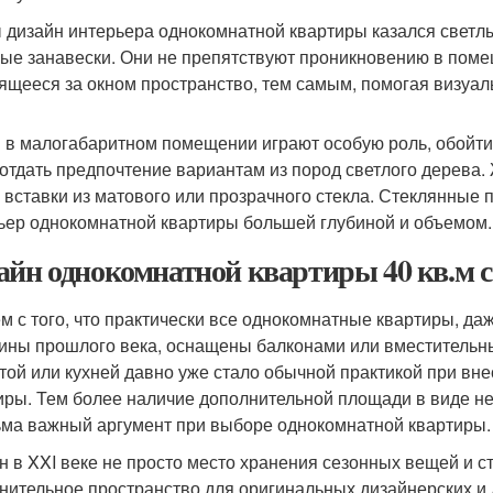
 дизайн интерьера однокомнатной квартиры казался светл
ые занавески. Они не препятствуют проникновению в поме
ящееся за окном пространство, тем самым, помогая визуаль
 в малогабаритном помещении играют особую роль, обойти
 отдать предпочтение вариантам из пород светлого дерева
 вставки из матового или прозрачного стекла. Стеклянные 
ьер однокомнатной квартиры большей глубиной и объемом.
айн однокомнатной квартиры 40 кв.м с
м с того, что практически все однокомнатные квартиры, даж
ины прошлого века, оснащены балконами или вместительн
той или кухней давно уже стало обычной практикой при вн
иры. Тем более наличие дополнительной площади в виде нес
ьма важный аргумент при выборе однокомнатной квартиры.
н в XXI веке не просто место хранения сезонных вещей и ст
нительное пространство для оригинальных дизайнерских и