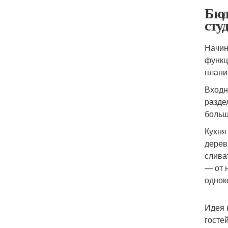
Бюд
сту
Начин
функц
плани
Входн
разде
больш
Кухня
дерев
слива
— от 
однок
Идея 
госте