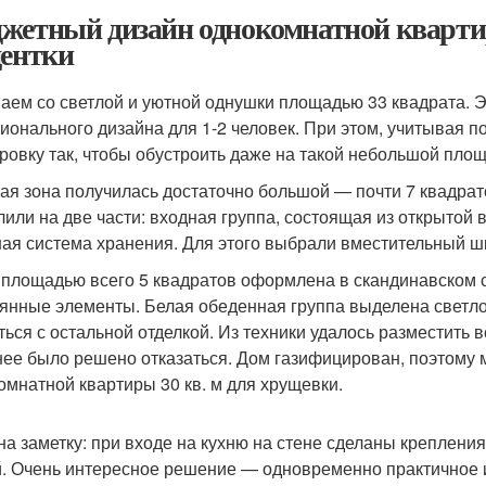
жетный дизайн однокомнатной кварти
дентки
аем со светлой и уютной однушки площадью 33 квадрата. 
ионального дизайна для 1-2 человек. При этом, учитывая 
ровку так, чтобы обустроить даже на такой небольшой площ
ая зона получилась достаточно большой — почти 7 квадрато
лили на две части: входная группа, состоящая из открытой 
ая система хранения. Для этого выбрали вместительный шк
 площадью всего 5 квадратов оформлена в скандинавском ст
янные элементы. Белая обеденная группа выделена светло
ться с остальной отделкой. Из техники удалось разместить
нее было решено отказаться. Дом газифицирован, поэтому 
омнатной квартиры 30 кв. м для хрущевки.
на заметку: при входе на кухню на стене сделаны крепления
й. Очень интересное решение — одновременно практичное и 