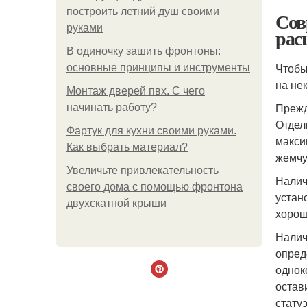
построить летний душ своими
Сов
руками
рас
В одиночку зашить фронтоны:
Чтобы
основные принципы и инструменты
на не
Монтаж дверей пвх. С чего
Прежд
начинать работу?
Отдел
Фартук для кухни своими руками.
макси
Как выбрать материал?
жемчу
Увеличьте привлекательность
Налич
своего дома с помощью фронтона
устан
двухскатной крыши
хорош
Налич
опред
однок
остав
статуэ