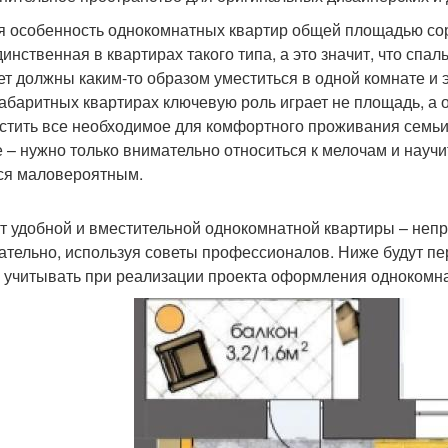
я особенность однокомнатных квартир общей площадью сор
динственная в квартирах такого типа, а это значит, что спал
ет должны каким-то образом уместиться в одной комнате и э
абаритных квартирах ключевую роль играет не площадь, а 
стить все необходимое для комфортного проживания семьи и
е – нужно только внимательно относиться к мелочам и научи
ся маловероятным.
т удобной и вместительной однокомнатной квартиры – непро
ательно, используя советы профессионалов. Ниже будут п
 учитывать при реализации проекта оформления однокомна