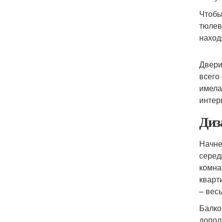
Чтобы
тюлев
наход
Двери
всего
имела
интер
Диз
Начне
серед
комна
кварт
– вес
Балко
допол