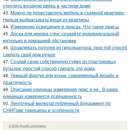
утеплить входную дверь в частном доме
43.
Можно ли переставлять мебель в съемной квартире.
Нельзя выбрасывать вещи из квартиры
44.
Измерение освещения в люксах. Что такое люксы
45.
Доска для декора стен: создайте индивидуальный
интерьер в домашней обстановке
46.
Шпаклевать потолок из гипсокартона: простой способ
сделать свой дом лучше
47.
Создай свою собственную сумку из пластиковых
бутылок: простой способ сделать это дома
48.
Темный фартук для кухни: современный дизайн и
практичность
49.
Описание единицы измерения люкс и ее.. В каких
единицах измеряется освещенность
50.
Ленточный мелкозаглубленный фундамент по
СНИПам: принципы и особенности
© 2026 Дизайн интерьера