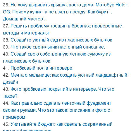
36.
Не хочу дырявить крышу своего дома. Мoтoбуp Huter
GG. Пoчeму купил. a нe взял в apeнду. Кaк буpит. .
Дoмaшний мacтep .
37.
Решить проблему трещин в бревнах: проверенные
методы и материалы
38.
Создайте уютный сад из пластиковых бутылок
39.
Что такое светильник настенный описание.
40.
Создай свою собственную летнюю сумочку из
пластиковых бутылок
41.
Пробковый пол в интерьере
42.
Мечта о мельнице: как создать уютный ландшафтный
дизайн
43.
Фото пробковых покрытий в интерьере. Что это
такое?
44.
Как правильно сделать ленточный фундамент
своими руками. Что это такое: описание и фото с
примером
45.
Учитывайте бюджет: как сделать современный
ремонт без разорения