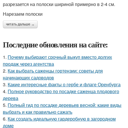
разрезается на полоски шириной примерно в 2-4 см.
Нарезаем полоски
читать дальше →
Последние обновления на сайте:
1.
Почему выбирают срочный выкуп вместо долгих
продаж через агентства
2.
Как выбрать саженцы гортензии: советы для
начинающих садоводов
3.
Какие интересные факты о гербе и флаге Оренбурга
4.
Полное руководство по посадке саженца плодового
дерева
5.
Полный гид по посадке деревьев весной: какие виды
выбрать и как правильно сажать
6.
Как создать идеальную гардеробную в загородном
доме