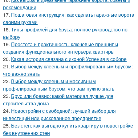
рекомендации
17.
Пошаговая инструкция: как сделать гаражные ворота
своими руками
18.
Типы профилей для бруса: полное руководство по
выбору
19.
Простота и практичность: ключевые принципы
создания функционального интерьера квартиры
20.
Какая история связана с иконой Успения в соборе
21.
Выбор между клееным и профилированным брусом:
что важно знать
22.
Выбор между клееным и массивным
профилированным брусом: что вам нужно знать
23.
Брус или бревно: какой материал лучше для
строительства дома
24.
Новостройки с свободной: лучший выбор для
инвестиций или рискованное предприятие
25.
Без стен: как выгодно купить квартиру в новостройке
без внутренних стен