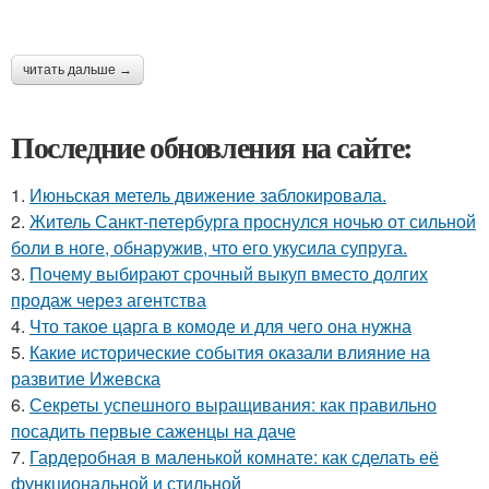
читать дальше →
Последние обновления на сайте:
1.
Июньская метель движение заблокировала.
2.
Житель Санкт-петербурга проснулся ночью от сильной
боли в ноге, обнаружив, что его укусила супруга.
3.
Почему выбирают срочный выкуп вместо долгих
продаж через агентства
4.
Что такое царга в комоде и для чего она нужна
5.
Какие исторические события оказали влияние на
развитие Ижевска
6.
Секреты успешного выращивания: как правильно
посадить первые саженцы на даче
7.
Гардеробная в маленькой комнате: как сделать её
функциональной и стильной