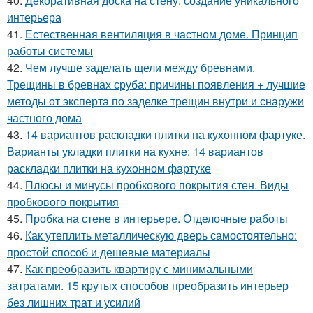
40.
Декоративная доска на стену: создание уникального
интерьера
41.
Естественная вентиляция в частном доме. Принцип
работы системы
42.
Чем лучше заделать щели между бревнами.
Трещины в бревнах сруба: причины появления + лучшие
методы от эксперта по заделке трещин внутри и снаружи
частного дома
43.
14 вариантов раскладки плитки на кухонном фартуке.
Варианты укладки плитки на кухне: 14 вариантов
раскладки плитки на кухонном фартуке
44.
Плюсы и минусы пробкового покрытия стен. Виды
пробкового покрытия
45.
Пробка на стене в интерьере. Отделочные работы
46.
Как утеплить металлическую дверь самостоятельно:
простой способ и дешевые материалы
47.
Как преобразить квартиру с минимальными
затратами. 15 крутых способов преобразить интерьер
без лишних трат и усилий