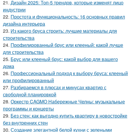
21.
Дизайн 2025: Топ-5 трендов, которые изменят лицо
индустрии
22.
Простота и функциональность: 16 основных правил
дизайна интерьера
23.
Из какого бруса строить: лучшие материалы для
строительства
24.
Профилированный брус или клееный: какой лучше
для строительства
25.
Брус или клееный брус: какой выбор для вашего
дома
26.
Профессиональный подход к выбору бруса: клееный
или профилированный
27.
Разбираемся в плюсах и минусах квартир с
свободной планировкой
28.
Оркестр CAGMO Набережные Челны: музыкальные
программы и концерты
29.
Без стен: как выгодно купить квартиру в новостройке
без внутренних стен
30.
Создание элегантной белой кухни с зелеными