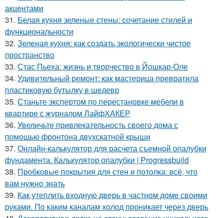
акцентами
31.
Белая кухня зеленые стены: сочетание стилей и
функциональности
32.
Зеленая кухня: как создать экологически чистое
пространство
33.
Стас Пьеха: жизнь и творчество в Йошкар-Оле
34.
Удивительный ремонт: как мастерица превратила
пластиковую бутылку в шедевр
35.
Станьте экспертом по перестановке мебели в
квартире с журналом ЛайфХАКЕР
36.
Увеличьте привлекательность своего дома с
помощью фронтона двухскатной крыши
37.
Онлайн-калькулятор для расчета съемной опалубки
фундамента. Калькулятор опалубки | Progressbuild
38.
Пробковые покрытия для стен и потолка: всё, что
вам нужно знать
39.
Как утеплить входную дверь в частном доме своими
руками. По каким каналам холод проникает через дверь