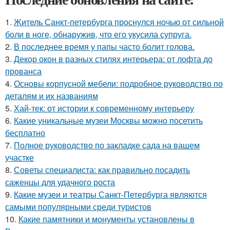
1.
Житель Санкт-петербурга проснулся ночью от сильной
боли в ноге, обнаружив, что его укусила супруга.
2.
В последнее время у папы часто болит голова.
3.
Декор окон в разных стилях интерьера: от лофта до
прованса
4.
Основы корпусной мебели: подробное руководство по
деталям и их названиям
5.
Хай-тек: от истории к современному интерьеру
6.
Какие уникальные музеи Москвы можно посетить
бесплатно
7.
Полное руководство по закладке сада на вашем
участке
8.
Советы специалиста: как правильно посадить
саженцы для удачного роста
9.
Какие музеи и театры Санкт-Петербурга являются
самыми популярными среди туристов
10.
Какие памятники и монументы установлены в