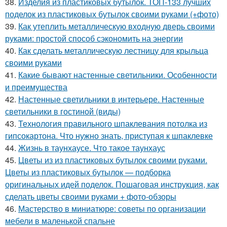
38.
Изделия из пластиковых бутылок. ТОП-133 лучших
поделок из пластиковых бутылок своими руками (+фото)
39.
Как утеплить металлическую входную дверь своими
руками: простой способ сэкономить на энергии
40.
Как сделать металлическую лестницу для крыльца
своими руками
41.
Какие бывают настенные светильники. Особенности
и преимущества
42.
Настенные светильники в интерьере. Настенные
светильники в гостиной (виды)
43.
Технология правильного шпаклевания потолка из
гипсокартона. Что нужно знать, приступая к шпаклевке
44.
Жизнь в таунхаусе. Что такое таунхаус
45.
Цветы из из пластиковых бутылок своими руками.
Цветы из пластиковых бутылок — подборка
оригинальных идей поделок. Пошаговая инструкция, как
сделать цветы своими руками + фото-обзоры
46.
Мастерство в миниатюре: советы по организации
мебели в маленькой спальне