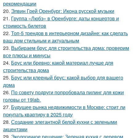
рекомендации
20.
Элвин Грей Оренбург: Икона русской музыки
21.
Группа «Любэ» в Оренбурге: даты концертов и
стоимость билетов
22.
Топ-5 трендов в интерьерном дизайне: как сделать
ваш дом стильным и актуальным
23.
Выбираем брус для строительства дома: проверим
все плюсы и минусы
24.
Брус или бревно: какой материал лучше для
строительства дома
25.
Брус или клееный брус: какой выбор для вашего
дома
26.
По совету подруги попробовала пилинг для кожи
головы от 19lab.
27.
Будущее рынка недвижимости в Москве: стоит ли
покупать квартиру в 2025 году
28.
Создание элегантной белой кухни с зелеными
акцентами
29.
Экологичное решение: Зеленая кухня с деревом