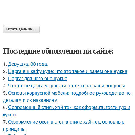
читать дальше →
Последние обновления на сайте:
1.
Девушка, 33 года.
2.
Царга в шкафу купе: что это такое и зачем она нужна
3.
Царга: для чего она нужна
4.
Что такое царга у кровати: ответы на ваши вопросы
5.
Основы корпусной мебели: подробное руководство по
деталям и их названиям
6.
Современный стиль хай-тек: как оформить гостиную и
кухню
7.
Оформление окон и стен в стиле хай-тек: основные
принципы