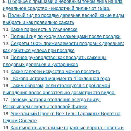
8.
В борьбе с прыщами и неровным тоном лица нашла
идеальное средство - кислотный пилинг от 19lab.
9.
Полный гид по посадке деревьев весной: какие виды
выбрать и как правильно сажать
10.
Какие парки есть в Ульяновске
11.
Полный гид по уходу за саженцами после посадки
12.
Секреты 100% приживаемости плодовых деревьев:
как добиться успеха при посадке
13.
Полное руководство: как посадить саженцы
плодовых деревьев и кустарников
14.
Какие галереи искусства можно посетить
15.
- Какова история монумента "Поклонная гора
16.
Таким образом, если столкнулся с проблемой
выпадения волос обязательно досмотри это видео!
17.
Почему батареи отопления всегда внизу:
Раскрываем секреты тепловой физики
18.
Уникальный Проект: Все Типы Гаражных Ворот на
Одном Объекте
19.
Как выбрать идеальные гаражные ворота: советы и