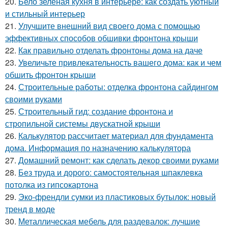
20.
Бело зеленая кухня в интерьере: как создать уютный
и стильный интерьер
21.
Улучшите внешний вид своего дома с помощью
эффективных способов обшивки фронтона крыши
22.
Как правильно отделать фронтоны дома на даче
23.
Увеличьте привлекательность вашего дома: как и чем
обшить фронтон крыши
24.
Строительные работы: отделка фронтона сайдингом
своими руками
25.
Строительный гид: создание фронтона и
стропильной системы двускатной крыши
26.
Калькулятор рассчитает материал для фундамента
дома. Информация по назначению калькулятора
27.
Домашний ремонт: как сделать декор своими руками
28.
Без труда и дорого: самостоятельная шпаклевка
потолка из гипсокартона
29.
Эко-френдли сумки из пластиковых бутылок: новый
тренд в моде
30.
Металлическая мебель для раздевалок: лучшие