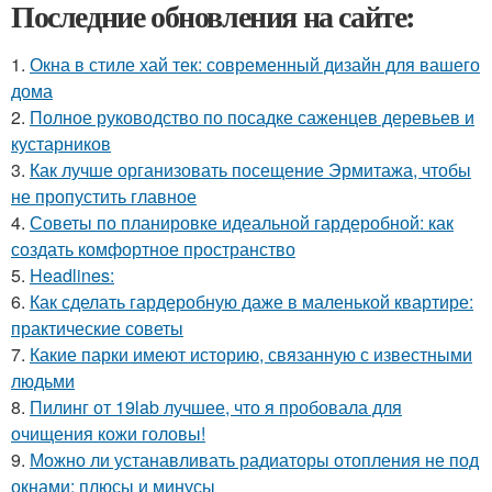
Последние обновления на сайте:
1.
Окна в стиле хай тек: современный дизайн для вашего
дома
2.
Полное руководство по посадке саженцев деревьев и
кустарников
3.
Как лучше организовать посещение Эрмитажа, чтобы
не пропустить главное
4.
Советы по планировке идеальной гардеробной: как
создать комфортное пространство
5.
Headlines:
6.
Как сделать гардеробную даже в маленькой квартире:
практические советы
7.
Какие парки имеют историю, связанную с известными
людьми
8.
Пилинг от 19lab лучшее, что я пробовала для
очищения кожи головы!
9.
Можно ли устанавливать радиаторы отопления не под
окнами: плюсы и минусы