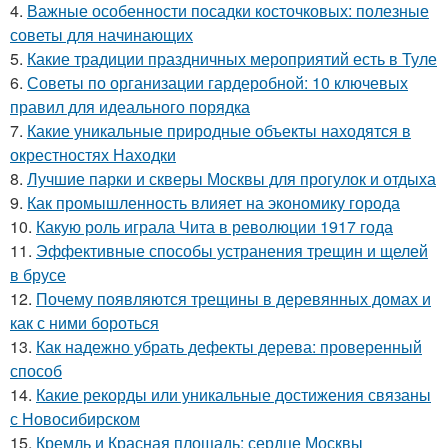
4.
Важные особенности посадки косточковых: полезные
советы для начинающих
5.
Какие традиции праздничных мероприятий есть в Туле
6.
Советы по организации гардеробной: 10 ключевых
правил для идеального порядка
7.
Какие уникальные природные объекты находятся в
окрестностях Находки
8.
Лучшие парки и скверы Москвы для прогулок и отдыха
9.
Как промышленность влияет на экономику города
10.
Какую роль играла Чита в революции 1917 года
11.
Эффективные способы устранения трещин и щелей
в брусе
12.
Почему появляются трещины в деревянных домах и
как с ними бороться
13.
Как надежно убрать дефекты дерева: проверенный
способ
14.
Какие рекорды или уникальные достижения связаны
с Новосибирском
15.
Кремль и Красная площадь: сердце Москвы