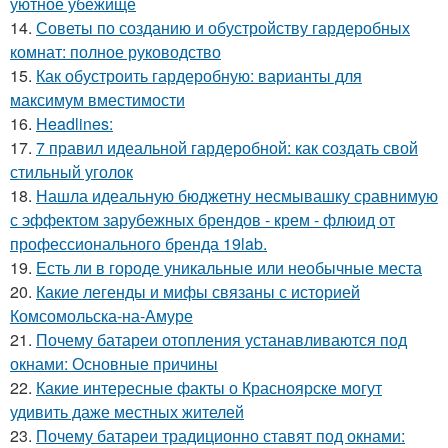
уютное убежище
14.
Советы по созданию и обустройству гардеробных
комнат: полное руководство
15.
Как обустроить гардеробную: варианты для
максимум вместимости
16.
Headlines:
17.
7 правил идеальной гардеробной: как создать свой
стильный уголок
18.
Нашла идеальную бюджетну несмывашку сравнимую
с эффектом зарубежных брендов - крем - флюид от
профессионального бренда 19lab.
19.
Есть ли в городе уникальные или необычные места
20.
Какие легенды и мифы связаны с историей
Комсомольска-на-Амуре
21.
Почему батареи отопления устанавливаются под
окнами: Основные причины
22.
Какие интересные факты о Красноярске могут
удивить даже местных жителей
23.
Почему батареи традиционно ставят под окнами: