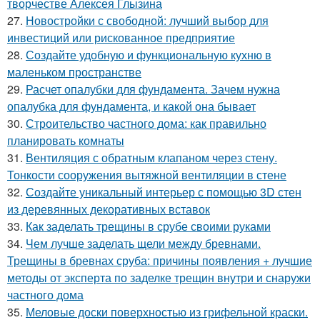
творчестве Алексея Глызина
27.
Новостройки с свободной: лучший выбор для
инвестиций или рискованное предприятие
28.
Создайте удобную и функциональную кухню в
маленьком пространстве
29.
Расчет опалубки для фундамента. Зачем нужна
опалубка для фундамента, и какой она бывает
30.
Строительство частного дома: как правильно
планировать комнаты
31.
Вентиляция с обратным клапаном через стену.
Тонкости сооружения вытяжной вентиляции в стене
32.
Создайте уникальный интерьер с помощью 3D стен
из деревянных декоративных вставок
33.
Как заделать трещины в срубе своими руками
34.
Чем лучше заделать щели между бревнами.
Трещины в бревнах сруба: причины появления + лучшие
методы от эксперта по заделке трещин внутри и снаружи
частного дома
35.
Меловые доски поверхностью из грифельной краски.