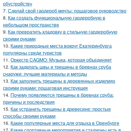
обустройству
7.
Сделай свой гардероб мечты: пошаговое руководство
8.
Как создать функциональную гардеробную в
небольшом пространстве
9.
Как превратить кладовку в стильную гардеробную
своими руками
10.
Какие природные места вокруг Екатеринбурга
популярны среди туристов
11.
Оркестр CAGMO: Музыка, которая объединяет
12.
Как заделать швы и трещины в бревнах сруба
снаружи: лучшие материалы и методы
13.
Как заполнить трещины в деревянных изделиях
своими руками: пошаговая инструкция
14.
Почему появляются трещины в бревнах сруба:
причины и последствия
15.
Как устранить трещины в древесине: простые
способы своими руками
16.
Какие популярные места для отдыха в Оренбурге
17.
Какие спортивные мероприятия и стадионы есть в