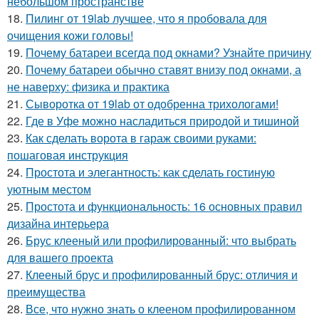
небольшом пространстве
18.
Пилинг от 19lab лучшее, что я пробовала для
очищения кожи головы!
19.
Почему батареи всегда под окнами? Узнайте причину
20.
Почему батареи обычно ставят внизу под окнами, а
не наверху: физика и практика
21.
Сыворотка от 19lab от одобренна трихологами!
22.
Где в Уфе можно насладиться природой и тишиной
23.
Как сделать ворота в гараж своими руками:
пошаговая инструкция
24.
Простота и элегантность: как сделать гостиную
уютным местом
25.
Простота и функциональность: 16 основных правил
дизайна интерьера
26.
Брус клееный или профилированный: что выбрать
для вашего проекта
27.
Клееный брус и профилированный брус: отличия и
преимущества
28.
Все, что нужно знать о клееном профилированном