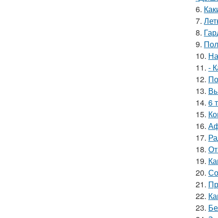
6.
Как
7.
Лет
8.
Гар
9.
Пол
10.
На
11.
- 
12.
По
13.
Вы
14.
6 
15.
Ко
16.
Аф
17.
Ра
18.
От
19.
Ка
20.
Со
21.
Пр
22.
Ка
23.
Бе