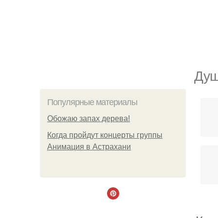
Душ
Популярные материалы
Обожaю зaпах деpева!
Когда пройдут концерты группы
Анимация в Астрахани