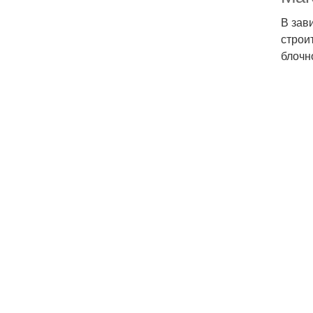
В зав
строи
блочн