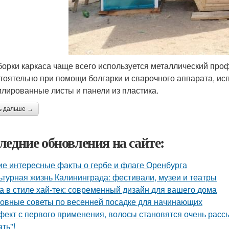
борки каркаса чаще всего используется металлический про
тоятельно при помощи болгарки и сварочного аппарата, исп
лированные листы и панели из пластика.
ь дальше →
ледние обновления на сайте:
ие интересные факты о гербе и флаге Оренбурга
ьтурная жизнь Калининграда: фестивали, музеи и театры
а в стиле хай-тек: современный дизайн для вашего дома
овные советы по весенней посадке для начинающих
ект с первого применения, волосы становятся очень рассы
ть"!