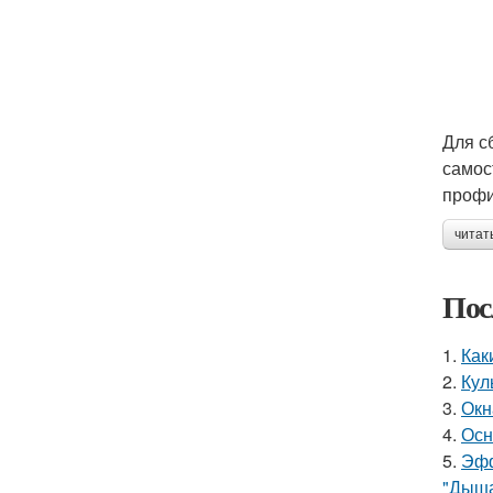
Для с
самос
профи
читат
Пос
1.
Как
2.
Кул
3.
Окн
4.
Осн
5.
Эфф
"Дыша