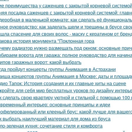
ие преимущества у саженцев с закрытой корневой системо
няя посадка саженцев с закрытой корневой системой: глав
деробная в маленькой комнате: как сделать её функциональ
ное руководство: как заделать щели и трещины в брусе св
шла спасение для своих волос - маску с кератином от бренда
Какова история монумента "Поклонная гора
чему радиатор нужно размещать под окном: основные при
бираем ворота для гаража: полное руководство для начи
типов гаражных ворот: какой выбрать
гда пройдут концерты группы Анимация в Астрахани
иша концертов группы Анимация в Москве: даты и площад
дио Тапок: История создания и их главные хиты на сцене
кройте для себя мир бесплатных уроков по дизайну интерь
к сделать свою квартиру уютной и стильной с помощью 100 
временный интерьер: основные принципы и идеи
офелированный или клееный брус: какой лучше для вашег
к выбрать наилучший материал для дома из бруса
ло-зеленая кухня: сочетание стиля и комфорта