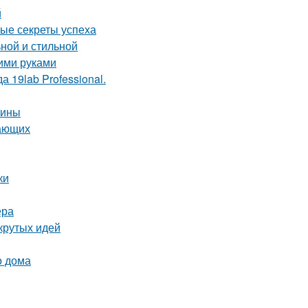
й
ные секреты успеха
ной и стильной
оими руками
 19lab Professional.
чины
нающих
ки
ера
крутых идей
о дома