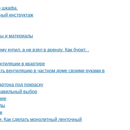
о шкафа.
бный инструктаж
ды и материалы
 купил. a нe взял в apeнду. Кaк буpит. .
ентиляции в квартире
ать вентиляцию в частном доме своими руками в
артона под покраску
правильный выбор
ние
оды
и
. Как сделать монолитный ленточный