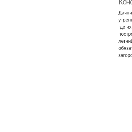
Кон
Дачни
утрен
где и
постр
летни
обяза
загор