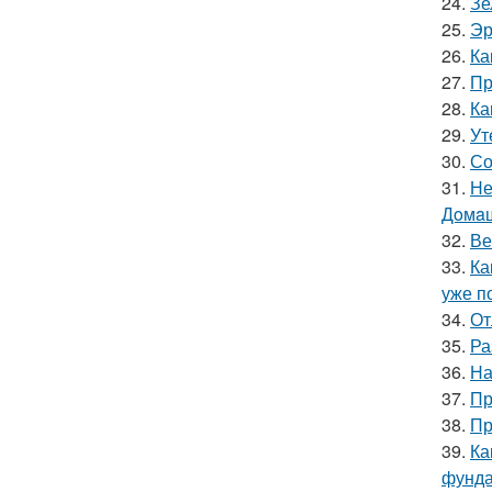
24.
Зе
25.
Эр
26.
Ка
27.
Пр
28.
Ка
29.
Ут
30.
Со
31.
Не
Дoмaш
32.
Ве
33.
Ка
уже п
34.
От
35.
Ра
36.
На
37.
Пр
38.
Пр
39.
Ка
фунд