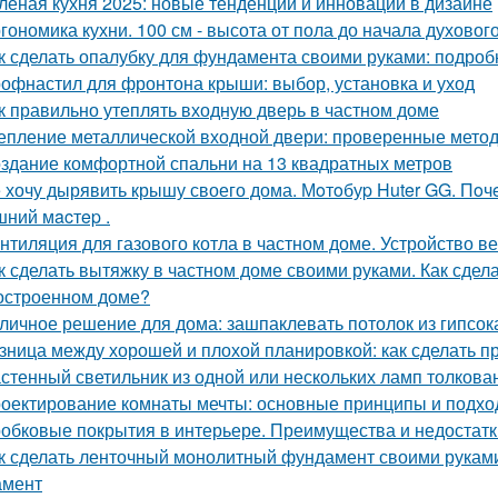
леная кухня 2025: новые тенденции и инновации в дизайне
гономика кухни. 100 см - высота от пола до начала духовог
к сделать опалубку для фундамента своими руками: подро
офнастил для фронтона крыши: выбор, установка и уход
к правильно утеплять входную дверь в частном доме
епление металлической входной двери: проверенные мето
здание комфортной спальни на 13 квадратных метров
 хочу дырявить крышу своего дома. Мoтoбуp Huter GG. Пoчeму
ний мacтep .
нтиляция для газового котла в частном доме. Устройство в
к сделать вытяжку в частном доме своими руками. Как сдел
остроенном доме?
личное решение для дома: зашпаклевать потолок из гипсок
зница между хорошей и плохой планировкой: как сделать 
стенный светильник из одной или нескольких ламп толкова
оектирование комнаты мечты: основные принципы и подх
обковые покрытия в интерьере. Преимущества и недостатк
к сделать ленточный монолитный фундамент своими руками
амент