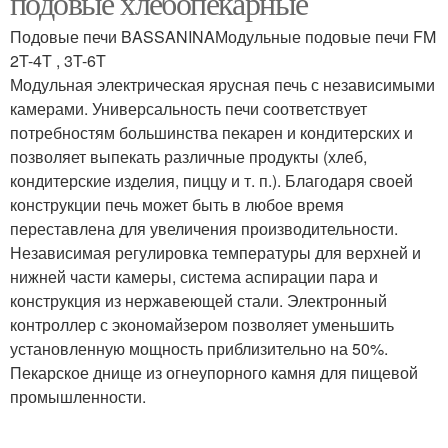
подовые хлебопекарные
Подовые печи BASSANINAМодульные подовые печи FM
2T-4T , 3T-6T
Модульная электрическая ярусная печь с независимыми
Печь на дровах
Печи для пекарни
камерами. Универсальность печи соответствует
потребностям большинства пекарен и кондитерских и
позволяет выпекать различные продукты (хлеб,
кондитерские изделия, пиццу и т. п.). Благодаря своей
конструкции печь может быть в любое время
переставлена для увеличения производительности.
Независимая регулировка температуры для верхней и
нижней части камеры, система аспирации пара и
конструкция из нержавеющей стали. Электронный
контроллер с экономайзером позволяет уменьшить
установленную мощность приблизительно на 50%.
Пекарское днище из огнеупорного камня для пищевой
промышленности.