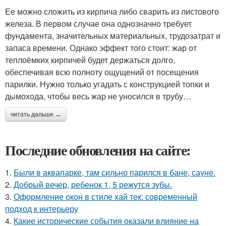
Ее можно сложить из кирпича либо сварить из листового
железа. В первом случае она однозначно требует
фундамента, значительных материальных, трудозатрат и
запаса времени. Однако эффект того стоит: жар от
теплоёмких кирпичей будет держаться долго,
обеспечивая всю полноту ощущений от посещения
парилки. Нужно только угадать с конструкцией топки и
дымохода, чтобы весь жар не уносился в трубу…
читать дальше →
Последние обновления на сайте:
1.
Были в аквапарке, там сильно парился в бане, сауне.
2.
Добрый вечер, ребенок 1, 5 режутся зубы.
3.
Оформление окон в стиле хай тек: современный
подход к интерьеру
4.
Какие исторические события оказали влияние на