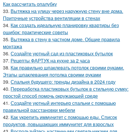
Как рассчитать опалубку
33.
Вытяжка на улицу через наружную стену вне дома.
Приточные устройства вентиляции в стенах
34.
Как создать идеальную планировку квартиры без
ошибок: практические советы
35.
Вытяжка в стену в частном доме. Общие правила
монтажа
36.
Создайте уютный сад из пластиковых бутылок
37.
Рецепты ФАРТУК на кухне за 2 часа
38.
Как правильно шпаклевать потолок своими руками.
Этапы шпаклевания потолка своими руками
39.
Спальня будущего: тренды дизайна в 2024 году
40.
Переработка пластиковых бутылок в стильную сумку:
простой способ помочь окружающей среде
41.
Создайте уютный интерьер спальни с помощью
правильной расстановки мебели
42.
Как укрепить иммунитет с помощью еды. Список
продуктов, повышающих иммунитет для взрослых
43.
Воспользуйтесь настенными светильниками для