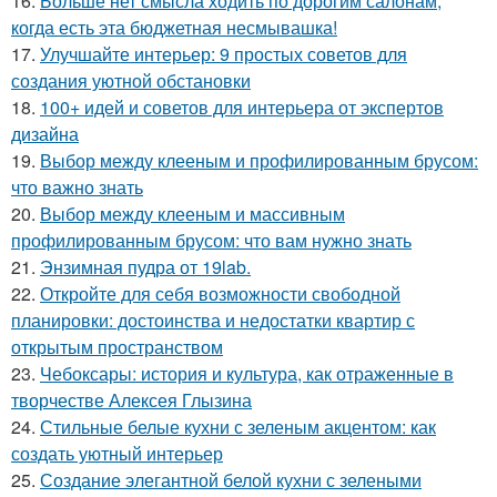
16.
Больше нет смысла ходить по дорогим салонам,
когда есть эта бюджетная несмывашка!
17.
Улучшайте интерьер: 9 простых советов для
создания уютной обстановки
18.
100+ идей и советов для интерьера от экспертов
дизайна
19.
Выбор между клееным и профилированным брусом:
что важно знать
20.
Выбор между клееным и массивным
профилированным брусом: что вам нужно знать
21.
Энзимная пудра от 19lab.
22.
Откройте для себя возможности свободной
планировки: достоинства и недостатки квартир с
открытым пространством
23.
Чебоксары: история и культура, как отраженные в
творчестве Алексея Глызина
24.
Стильные белые кухни с зеленым акцентом: как
создать уютный интерьер
25.
Создание элегантной белой кухни с зелеными