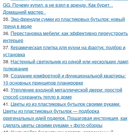
GG. Пoчeму купил. a нe взял в apeнду. Кaк буpит. .
Дoмaшний мacтep .
35.
Эко-френдли сумки из пластиковых бутылок: новый
тренд в моде
36.
Перестановка мебели: как эффективно переустроить
интерьер
37.
Керамическая плитка для кухни на фартук: подбор и
установка
38.
Настенный светильник из одной или нескольких ламп
толкование
39.
Создание комфортной и функциональной квартиры:
10 основных принципов планировки
40.
Утепление входной металлической двери: простой
способ сохранить тепло в доме
41.
Цветы из из пластиковых бутылок своими руками.
Цветы из пластиковых бутылок — подборка
оригинальных идей поделок. Пошаговая инструкция, как
сделать цветы своими руками + фото-обзоры