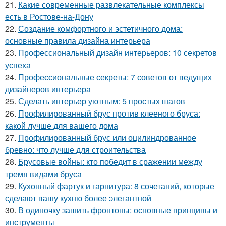
21.
Какие современные развлекательные комплексы
есть в Ростове-на-Дону
22.
Создание комфортного и эстетичного дома:
основные правила дизайна интерьера
23.
Профессиональный дизайн интерьеров: 10 секретов
успеха
24.
Профессиональные секреты: 7 советов от ведущих
дизайнеров интерьера
25.
Сделать интерьер уютным: 5 простых шагов
26.
Профилированный брус против клееного бруса:
какой лучше для вашего дома
27.
Профилированный брус или оцилиндрованное
бревно: что лучше для строительства
28.
Брусовые войны: кто победит в сражении между
тремя видами бруса
29.
Кухонный фартук и гарнитура: 8 сочетаний, которые
сделают вашу кухню более элегантной
30.
В одиночку зашить фронтоны: основные принципы и
инструменты