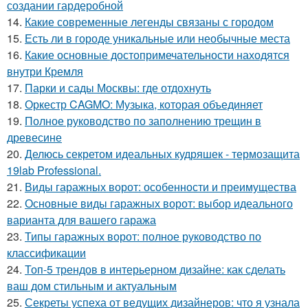
создании гардеробной
14.
Какие современные легенды связаны с городом
15.
Есть ли в городе уникальные или необычные места
16.
Какие основные достопримечательности находятся
внутри Кремля
17.
Парки и сады Москвы: где отдохнуть
18.
Оркестр CAGMO: Музыка, которая объединяет
19.
Полное руководство по заполнению трещин в
древесине
20.
Делюсь секретом идеальных кудряшек - термозащита
19lab Professional.
21.
Виды гаражных ворот: особенности и преимущества
22.
Основные виды гаражных ворот: выбор идеального
варианта для вашего гаража
23.
Типы гаражных ворот: полное руководство по
классификации
24.
Топ-5 трендов в интерьерном дизайне: как сделать
ваш дом стильным и актуальным
25.
Секреты успеха от ведущих дизайнеров: что я узнала