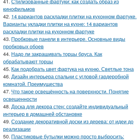
41.
Стилизованные фартуки: как создать образ из
кинофильмов
42.
14 вариантов раскладки плитки на кухонном фартуке.
Варианты укладки плитки на кухне: 14 вариантов
раскладки плитки на кухонном фартуке
43.
Пробковые панели в интерьере. Основные виды
пробковых обоев
44.
Надо ли закрашивать торцы бруса. Как
обрабатывают торцы
45.
Как подобрать цвет фартука на кухню. Светлые тона
46.
Дизайн интерьера спальни с угловой гардеробной
комнатой. Преимущества
47.
Что такое освещённость на поверхности. Понятие
освещенности
48.
Доска для декора стен: создайте индивидуальный
интерьер в домашней обстановке
49.
Создание декоративной доски из дерева: от идеи до
реализации
50.
Пластиковые бутылки можно просто выбросить: