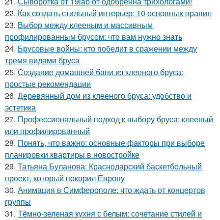
21.
Сыворотка от 19lab от одобренна трихологами!
22.
Как создать стильный интерьер: 10 основных правил
23.
Выбор между клееным и массивным
профилированным брусом: что вам нужно знать
24.
Брусовые войны: кто победит в сражении между
тремя видами бруса
25.
Создание домашней бани из клееного бруса:
простые рекомендации
26.
Деревянный дом из клееного бруса: удобство и
эстетика
27.
Профессиональный подход к выбору бруса: клееный
или профилированный
28.
Понять, что важно: основные факторы при выборе
планировки квартиры в новостройке
29.
Татьяна Буланова: Краснодарский баскетбольный
проект, который покорил Европу
30.
Анимация в Симферополе: что ждать от концертов
группы
31.
Тёмно-зеленая кухня с белым: сочетание стилей и