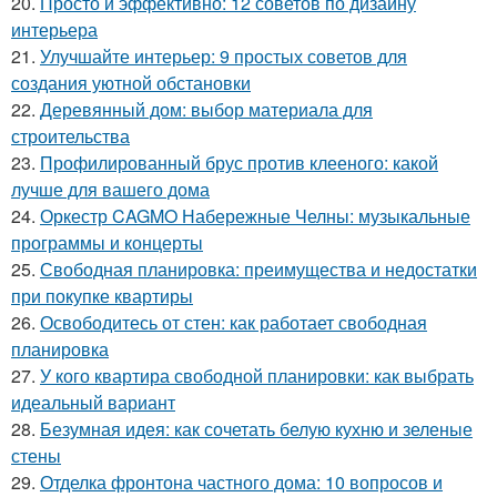
20.
Просто и эффективно: 12 советов по дизайну
интерьера
21.
Улучшайте интерьер: 9 простых советов для
создания уютной обстановки
22.
Деревянный дом: выбор материала для
строительства
23.
Профилированный брус против клееного: какой
лучше для вашего дома
24.
Оркестр CAGMO Набережные Челны: музыкальные
программы и концерты
25.
Свободная планировка: преимущества и недостатки
при покупке квартиры
26.
Освободитесь от стен: как работает свободная
планировка
27.
У кого квартира свободной планировки: как выбрать
идеальный вариант
28.
Безумная идея: как сочетать белую кухню и зеленые
стены
29.
Отделка фронтона частного дома: 10 вопросов и