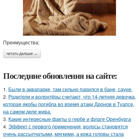
Преимущества:
читать дальше →
Последние обновления на сайте:
1.
Были в аквапарке, там сильно парился в бане, сауне.
2.
Родители и волонтёры считают, что 14-летняя девочка,
которая якобы погибла во время атаки Дронов в Туапсе,
на самом деле жива.
3.
Какие интересные факты о гербе и флаге Оренбурга
4.
Эффект с первого применения, волосы становятся
очень рассыпчатыми, мягкими, а кожа головы стала