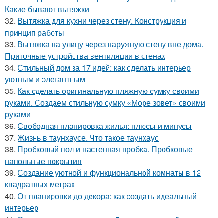
Какие бывают вытяжки
32.
Вытяжка для кухни через стену. Конструкция и
принцип работы
33.
Вытяжка на улицу через наружную стену вне дома.
Приточные устройства вентиляции в стенах
34.
Стильный дом за 17 идей: как сделать интерьер
уютным и элегантным
35.
Как сделать оригинальную пляжную сумку своими
руками. Создаем стильную сумку «Море зовет» своими
руками
36.
Свободная планировка жилья: плюсы и минусы
37.
Жизнь в таунхаусе. Что такое таунхаус
38.
Пробковый пол и настенная пробка. Пробковые
напольные покрытия
39.
Создание уютной и функциональной комнаты в 12
квадратных метрах
40.
От планировки до декора: как создать идеальный
интерьер