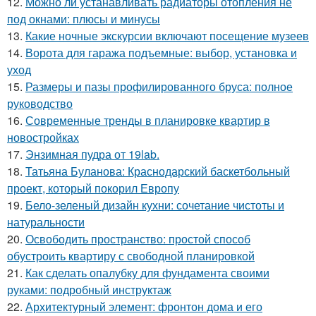
12.
Можно ли устанавливать радиаторы отопления не
под окнами: плюсы и минусы
13.
Какие ночные экскурсии включают посещение музеев
14.
Ворота для гаража подъемные: выбор, установка и
уход
15.
Размеры и пазы профилированного бруса: полное
руководство
16.
Современные тренды в планировке квартир в
новостройках
17.
Энзимная пудра от 19lab.
18.
Татьяна Буланова: Краснодарский баскетбольный
проект, который покорил Европу
19.
Бело-зеленый дизайн кухни: сочетание чистоты и
натуральности
20.
Освободить пространство: простой способ
обустроить квартиру с свободной планировкой
21.
Как сделать опалубку для фундамента своими
руками: подробный инструктаж
22.
Архитектурный элемент: фронтон дома и его