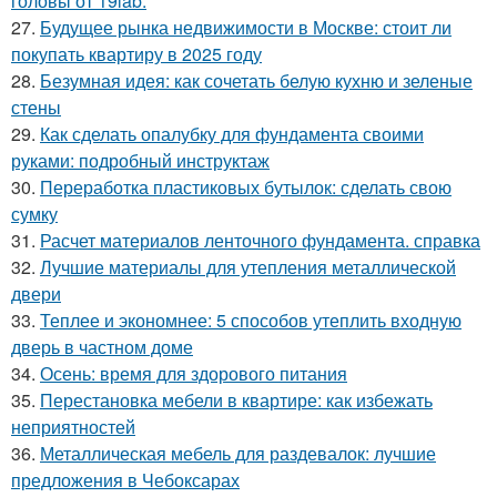
головы от 19lab.
27.
Будущее рынка недвижимости в Москве: стоит ли
покупать квартиру в 2025 году
28.
Безумная идея: как сочетать белую кухню и зеленые
стены
29.
Как сделать опалубку для фундамента своими
руками: подробный инструктаж
30.
Переработка пластиковых бутылок: сделать свою
сумку
31.
Расчет материалов ленточного фундамента. справка
32.
Лучшие материалы для утепления металлической
двери
33.
Теплее и экономнее: 5 способов утеплить входную
дверь в частном доме
34.
Осень: время для здорового питания
35.
Перестановка мебели в квартире: как избежать
неприятностей
36.
Металлическая мебель для раздевалок: лучшие
предложения в Чебоксарах