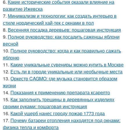
6.
Какие исторические события оказали влияние на
развитие Ижевска
7.
Минимализм и технологии: как создать интерьер в
стиле нордический хай-тек с окнами в пол
8.
Весенняя посадка деревьев: пошаговая инструкция
9.
Полное руководство: как посадить саженцы яблони
весной
10.
Полное руководство: когда и как правильно сажать
яблоню
11.
Какие уникальные сувениры можно купить в Москве
12.
Есть ли в городе уникальные или необычные места
13.
Оркестр CAGMO: где музыка становится образом
жизни
14.
Показания к применению препарата ксарелто
15.
Как заполнить трещины в деревянных изделиях
своими руками: пошаговая инструкция
16.
Какой ущерб нанес городу пожар 1773 года
17.
Почему батареи отопления находятся под окнами:
физика тепла и комфорта