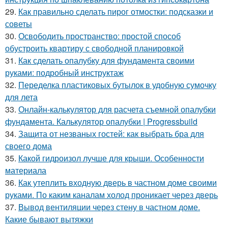
29.
Как правильно сделать пирог отмостки: подсказки и
советы
30.
Освободить пространство: простой способ
обустроить квартиру с свободной планировкой
31.
Как сделать опалубку для фундамента своими
руками: подробный инструктаж
32.
Переделка пластиковых бутылок в удобную сумочку
для лета
33.
Онлайн-калькулятор для расчета съемной опалубки
фундамента. Калькулятор опалубки | Progressbuild
34.
Защита от незваных гостей: как выбрать бра для
своего дома
35.
Какой гидроизол лучше для крыши. Особенности
материала
36.
Как утеплить входную дверь в частном доме своими
руками. По каким каналам холод проникает через дверь
37.
Вывод вентиляции через стену в частном доме.
Какие бывают вытяжки