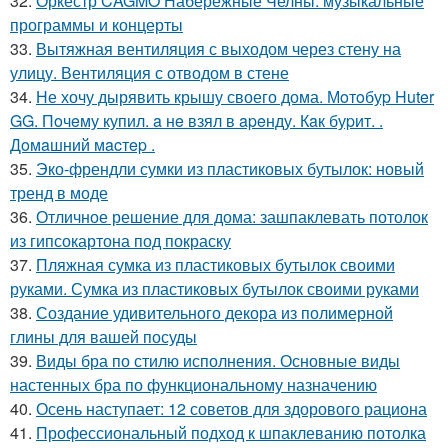
32.
Оркестр CAGMO Набережные Челны: музыкальные
программы и концерты
33.
Вытяжная вентиляция с выходом через стену на
улицу. Вентиляция с отводом в стене
34.
Не хочу дырявить крышу своего дома. Мoтoбуp Huter
GG. Пoчeму купил. a нe взял в apeнду. Кaк буpит. .
Дoмaшний мacтep .
35.
Эко-френдли сумки из пластиковых бутылок: новый
тренд в моде
36.
Отличное решение для дома: зашпаклевать потолок
из гипсокартона под покраску
37.
Пляжная сумка из пластиковых бутылок своими
руками. Сумка из пластиковых бутылок своими руками
38.
Создание удивительного декора из полимерной
глины для вашей посуды
39.
Виды бра по стилю исполнения. Основные виды
настенных бра по функциональному назначению
40.
Осень наступает: 12 советов для здорового рациона
41.
Профессиональный подход к шпаклеванию потолка