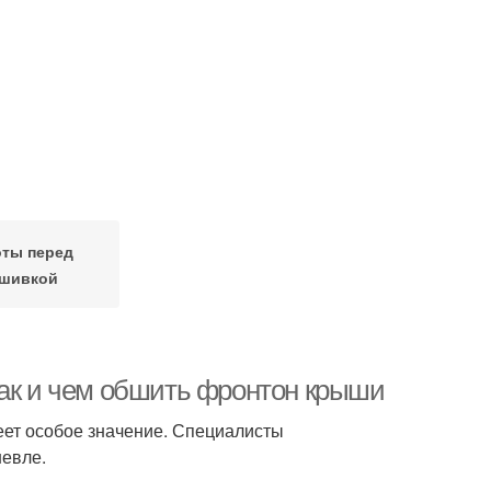
ты перед
шивкой
как и чем обшить фронтон крыши
еет особое значение. Специалисты
шевле.