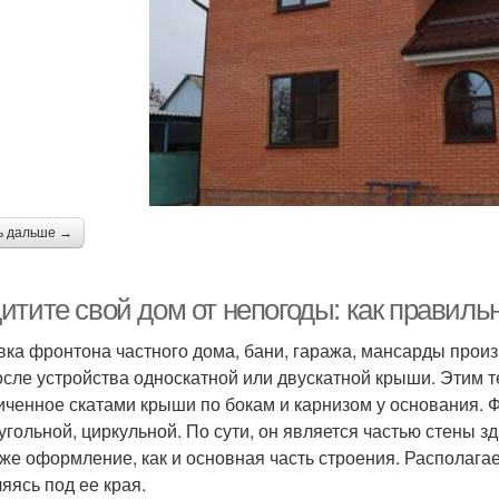
ь дальше →
итите свой дом от непогоды: как правил
ка фронтона частного дома, бани, гаража, мансарды произ
осле устройства односкатной или двускатной крыши. Этим 
иченное скатами крыши по бокам и карнизом у основания. 
угольной, циркульной. По сути, он является частью стены з
 же оформление, как и основная часть строения. Располага
ляясь под ее края.