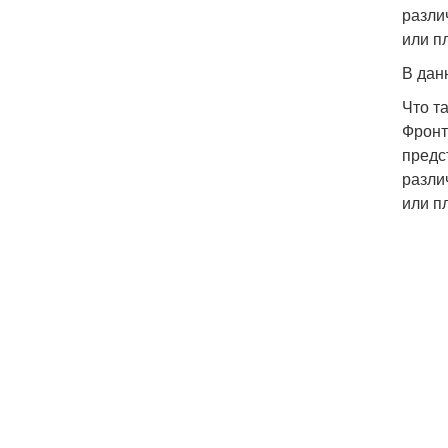
разли
или п
В дан
Что т
Фронт
предс
разли
или п