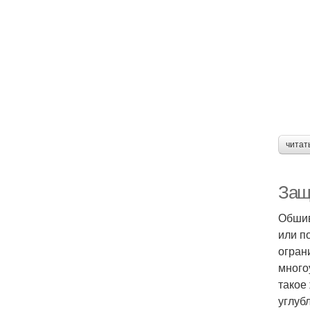
читат
Защ
Обшив
или п
огран
много
такое
углуб