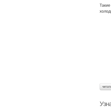
Такие
холод
читат
Узн