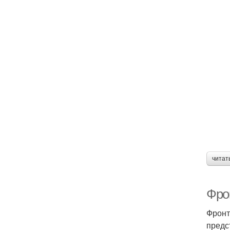
читат
Фрон
Фронт
предс