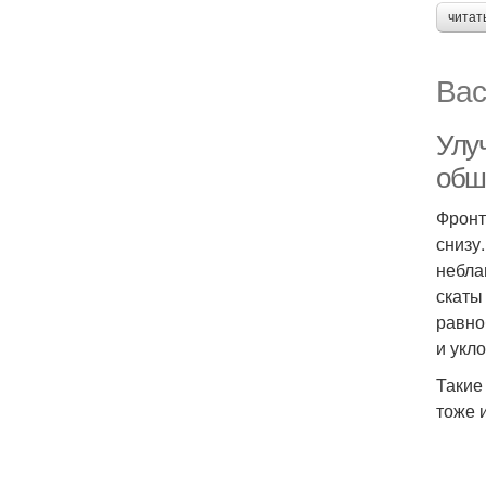
читат
Вас
Улу
обш
Фронт
снизу
небла
скаты
равно
и укл
Такие
тоже 