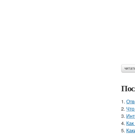
читат
Пос
1.
Отв
2.
Что
3.
Инт
4.
Как
5.
Как