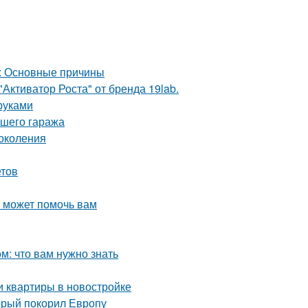
а: Основные причины
Активатор Роста" от бренда 19lab.
руками
ашего гаража
околения
етов
о может помочь вам
: что вам нужно знать
и квартиры в новостройке
орый покорил Европу