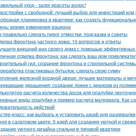
авильный уход - залог красоты волос!
востройки с свободной: лучший выбор для инвестиций или
ободная планировка в квартире: как создать функциональн
ень: время изменения рациона
к правильно сделать пирог отмостки: подсказки и советы
делка фронтона частного дома: 10 вопросов и ответы
учшите внешний вид своего дома с помощью эффективных
личная отделка фронтона: как сделать ваш дом привлекат
роительный гид: создание фронтона и стропильной систем
реработка пластиковых бутылок: сделать свою сумку
епление железной входной двери: лучшие материалы и ме
еркающие украшения: создание ложек с декором из полим
лькулятор расчета количества досок для опалубки ленточн
новные виды опалубки и пример расчета материала. Как сд
довательность действий
стер-класс: как выбрать и установить шкаф для раздевалк
хня в салатовом цвете: 5 идей для создания уютной и свеже
здание уютного дизайна спальни в типовой квартире