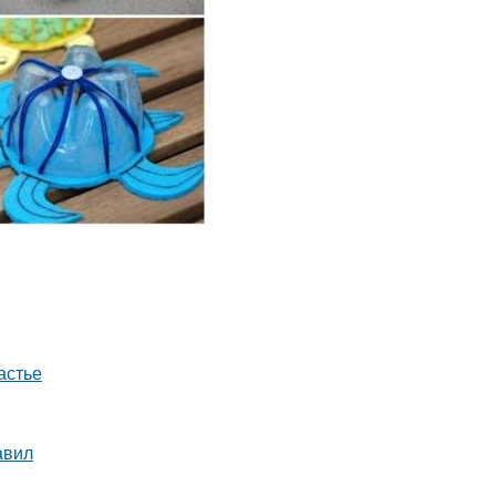
астье
авил