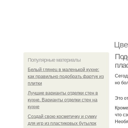
Цве
Под
Популярные материалы
пла
Белый глянец в маленькой кухне:
Сегод
как правильно подобрать фартук из
но бо
плитки
Лучшие варианты отделки стен в
Это о
кухне. Варианты отделки стен на
кухне
Кроме
что с
Создай свою косметичку и сумку
Необя
для игр из пластиковых бутылок