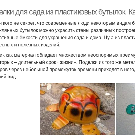
елки для сада из пластиковых бутылок. К
я кого не секрет, что современные люди некоторым видам 
еклянных бутылок можно украсить стены различных построе
ативные ёмкости для украшения сада и дома. Ну а из пласт
есных и полезных изделий.
ик как материал обладает множеством неоспоримых преимущ
вторых – длительный срок «жизни». Поделки из того же мет
ров через небольшой промежуток времени приходят в негод
ий вид.