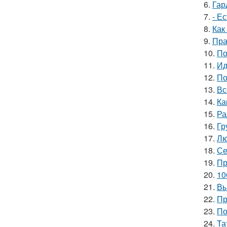
6.
Гар
7.
- Е
8.
Как
9.
Пра
10.
По
11.
Ид
12.
По
13.
Вс
14.
Ка
15.
Ра
16.
Гр
17.
Лю
18.
Се
19.
Пр
20.
10
21.
Вы
22.
Пр
23.
По
24.
Та