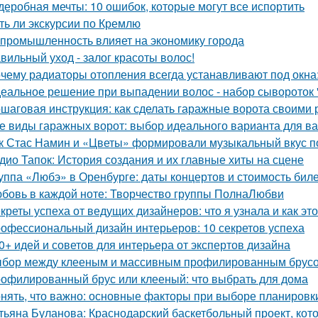
деробная мечты: 10 ошибок, которые могут все испортить
сть ли экскурсии по Кремлю
 промышленность влияет на экономику города
вильный уход - залог красоты волос!
чему радиаторы отопления всегда устанавливают под окн
еальное решение при выпадении волос - набор сывороток "
шаговая инструкция: как сделать гаражные ворота своими 
е виды гаражных ворот: выбор идеального варианта для в
к Стас Намин и «Цветы» формировали музыкальный вкус п
дио Тапок: История создания и их главные хиты на сцене
уппа «Любэ» в Оренбурге: даты концертов и стоимость бил
бовь в каждой ноте: Творчество группы ПолнаЛюбви
креты успеха от ведущих дизайнеров: что я узнала и как эт
офессиональный дизайн интерьеров: 10 секретов успеха
0+ идей и советов для интерьера от экспертов дизайна
бор между клееным и массивным профилированным брусом
офилированный брус или клееный: что выбрать для дома
нять, что важно: основные факторы при выборе планировк
тьяна Буланова: Краснодарский баскетбольный проект, кот