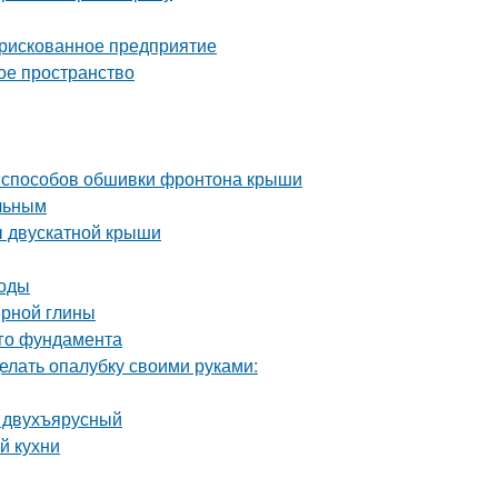
 рискованное предприятие
ое пространство
 способов обшивки фронтона крыши
ельным
ы двускатной крыши
тоды
ерной глины
ого фундамента
елать опалубку своими руками:
и двухъярусный
й кухни