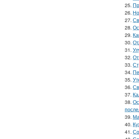
25.
Пр
26.
Но
27.
Св
28.
Ос
29.
Ка
30.
От
31.
Ул
32.
От
33.
Ст
34.
Пе
35.
Ут
36.
Св
37.
Ка
38.
Ос
после
39.
Ма
40.
Ку
41.
Со