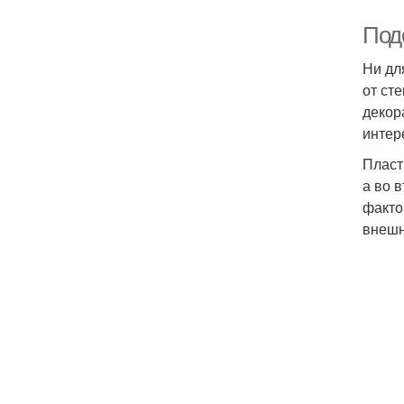
Под
Ни дл
от ст
декор
интер
Пласт
а во 
факто
внешн