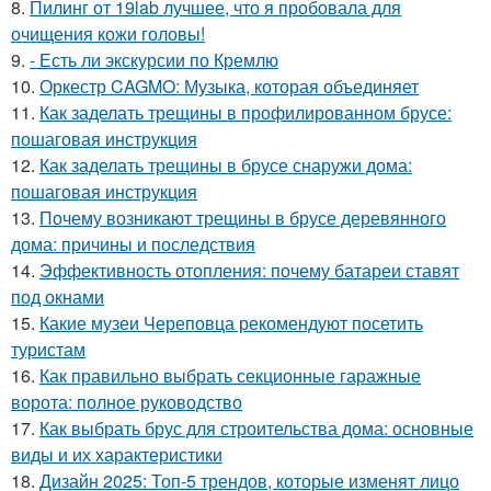
8.
Пилинг от 19lab лучшее, что я пробовала для
очищения кожи головы!
9.
- Есть ли экскурсии по Кремлю
10.
Оркестр CAGMO: Музыка, которая объединяет
11.
Как заделать трещины в профилированном брусе:
пошаговая инструкция
12.
Как заделать трещины в брусе снаружи дома:
пошаговая инструкция
13.
Почему возникают трещины в брусе деревянного
дома: причины и последствия
14.
Эффективность отопления: почему батареи ставят
под окнами
15.
Какие музеи Череповца рекомендуют посетить
туристам
16.
Как правильно выбрать секционные гаражные
ворота: полное руководство
17.
Как выбрать брус для строительства дома: основные
виды и их характеристики
18.
Дизайн 2025: Топ-5 трендов, которые изменят лицо