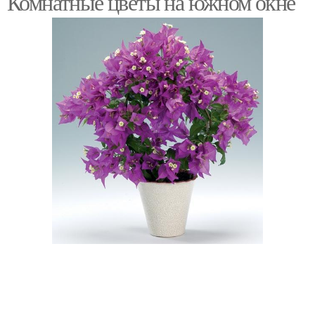
Комнатные цветы на южном окне
Восточное окно
Западное окно
Растения для западного
Цвета для западного
окна
окна
Растения для южных
Растения для южного
окон//топ
окна