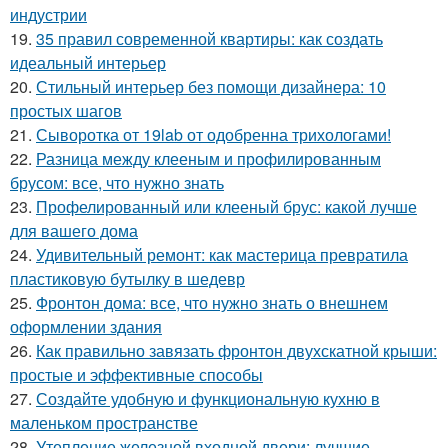
индустрии
19.
35 правил современной квартиры: как создать
идеальный интерьер
20.
Стильный интерьер без помощи дизайнера: 10
простых шагов
21.
Сыворотка от 19lab от одобренна трихологами!
22.
Разница между клееным и профилированным
брусом: все, что нужно знать
23.
Профелированный или клееный брус: какой лучше
для вашего дома
24.
Удивительный ремонт: как мастерица превратила
пластиковую бутылку в шедевр
25.
Фронтон дома: все, что нужно знать о внешнем
оформлении здания
26.
Как правильно завязать фронтон двухскатной крыши:
простые и эффективные способы
27.
Создайте удобную и функциональную кухню в
маленьком пространстве
28.
Утепление железной входной двери: лучшие