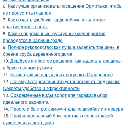
6.
Как лучше организовать посещение Эрмитажа, чтобы
не пропустить главное
7.
Как создать удобную гардеробную в квартире:
практические советы
8.
Какие современные культурные мероприятия
проводятся в Калининграде
9.
Полное руководство: как лучше заделать трещины в
бревне сруба деревянного дома
10.
Дешёвое и простое решение: как заделать трещины
в брусе своими руками
11.
Какие лучшие парки для прогулок в Ставрополе
12.
Почему батареи принято устанавливать под окном:
Секреты удобства и эффективности
13.
Современные виды ворот для гаража: выбор
идеального варианта
14.
Просто и быстро: самоучитель по дизайну интерьера
15.
Профилированный брус против клееного: какой
лучше для вашего дома