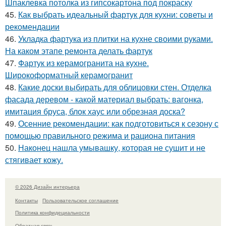
Шпаклевка потолка из гипсокартона под покраску
45.
Как выбрать идеальный фартук для кухни: советы и
рекомендации
46.
Укладка фартука из плитки на кухне своими руками.
На каком этапе ремонта делать фартук
47.
Фартук из керамогранита на кухне.
Широкоформатный керамогранит
48.
Какие доски выбирать для облицовки стен. Отделка
фасада деревом - какой материал выбрать: вагонка,
имитация бруса, блок хаус или обрезная доска?
49.
Осенние рекомендации: как подготовиться к сезону с
помощью правильного режима и рациона питания
50.
Наконец нашла умывашку, которая не сушит и не
стягивает кожу.
© 2026 Дизайн интерьера
Контакты
Пользовательское соглашение
Политика конфидециальности
Обратная связь