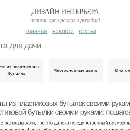
ДИЗАЙН ИНТЕРЬЕРА
лучшие идеи декора и дизайна!
главная
новости
статьи
та для дачи
ета из пластиковых
Многослойные цветы
Многол
бутылок
ты из пластиковых бутылок своими руками
стиковой бутылки своими руками: пошаго
е рассказывали, , но это далеко не единственный возможный
 и всяческие фантазийные цветики — нет предела творческо