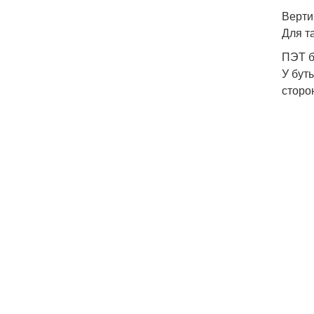
Верти
Для т
ПЭТ б
У бут
сторо