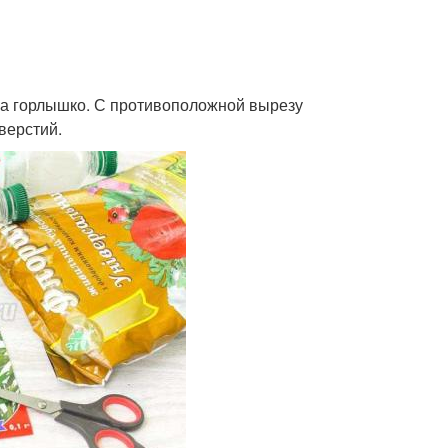
 на горлышко. С противоположной вырезу
верстий.