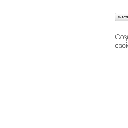
читат
Соз
сво