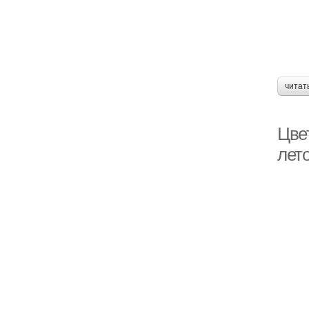
читат
Цве
лет