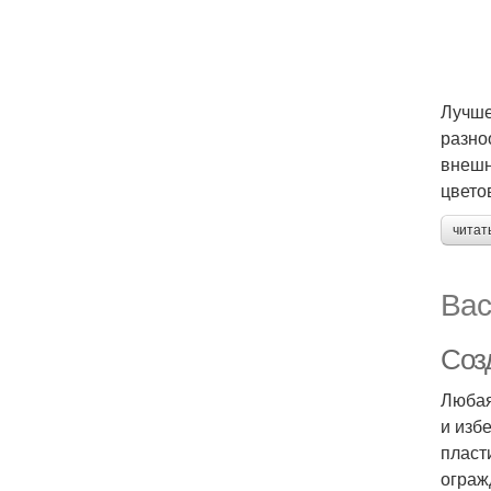
Лучше
разно
внешн
цвето
читат
Вас
Соз
Любая
и изб
пласт
ограж