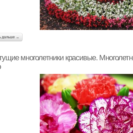
ь дальше →
тущие многолетники красивые. Многолетн
о