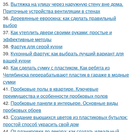
35.
Вытяжка на улицу через наружную стену вне дома.
Приточные устройства вентиляции в стенах
36.
Деревянные евроокна: как сделать правильный
выбор
37.
Как утеплить двери своими руками: простые и
эффективные методы
38.
Фартук для серой кухни
39.
Кухонный фартук: как выбрать лучший вариант для
вашей кухни
40.
Как сделать сумку с пластиком. Как ребята из
Челябинска перерабатывают пластик в гараже в модные
сумки
41.
Пробковые полы в квартире. Ключевые
преимущества и особенности пробковых полов
42.
Пробковые панели в интерьере. Основные виды
пробковых обоев
43.
Создание вьющихся цветов из пластиковых бутылок:
простой способ украсить свой дом
44.
От планировки до декора: как создать идеальный