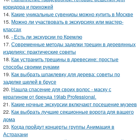
коридора и прихожей
14.
Какие уникальные сувениры можно купить в Москве
15.
Можно ли участвовать в экскурсиях или мастер-
классах
16.
- Есть ли экскурсии по Кремлю
17.
Современные методы заделки трещин в деревянных
изделиях: практические советы
18.
Как устранить трещины в древесине: простые
способы своими руками
19.
Как выбрать шпаклевку для дерева: советы по
заделке щелей в брусе
20.
Нашла спасение для своих волос - маску с
кератином от бренда 19lab Professional.
21.
Какие ночные экскурсии включают посещение музеев
22.
Как выбрать лучшие секционные ворота для вашего
дома
23.
Когда пройдут концерты группы Анимация в
Астрахани