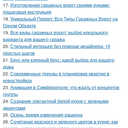
17.
Изготовление гаражных ворот своими руками:
пошаговая инструкция
18.
Уникальный Проект: Все Типы Гаражных Ворот на
Одном Объекте
19.
Все виды гаражных ворот: выбор идеального
варианта для вашего гаража
20.
Стильный интерьер без помощи дизайнера: 10
простых шагов
21.
Брус или клееный брус: какой выбор для вашего
дома
22.
Современные тренды в планировке квартир в
новостройках
23.
Анимация в Симферополе: что ждать от концертов
группы
24.
Создание элегантной белой кухни с зелеными
акцентами
25.
Осень: время изменения рациона
26.
Сочетание красного и зеленого цветов в кухне: как