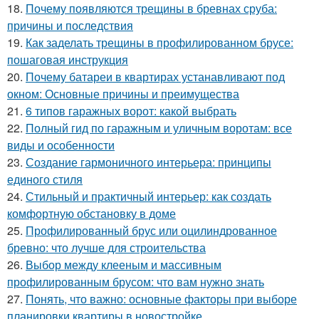
18.
Почему появляются трещины в бревнах сруба:
причины и последствия
19.
Как заделать трещины в профилированном брусе:
пошаговая инструкция
20.
Почему батареи в квартирах устанавливают под
окном: Основные причины и преимущества
21.
6 типов гаражных ворот: какой выбрать
22.
Полный гид по гаражным и уличным воротам: все
виды и особенности
23.
Создание гармоничного интерьера: принципы
единого стиля
24.
Стильный и практичный интерьер: как создать
комфортную обстановку в доме
25.
Профилированный брус или оцилиндрованное
бревно: что лучше для строительства
26.
Выбор между клееным и массивным
профилированным брусом: что вам нужно знать
27.
Понять, что важно: основные факторы при выборе
планировки квартиры в новостройке