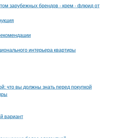
м зарубежных брендов - крем - флюид от
рукция
 рекомендации
ционального интерьера квартиры
й: что вы должны знать перед покупкой
иры
ый вариант