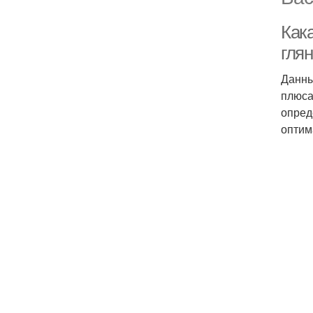
Как
гля
Данны
плюса
опред
оптим