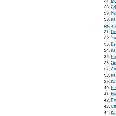
27.
Ку
28.
Сф
29.
Ид
30.
Ка
кварт
31.
Пе
32.
Ут
33.
Вы
34.
Ка
35.
Ве
36.
Ор
37.
Сп
38.
Ка
39.
Ка
40.
Ре
41.
На
42.
Бе
43.
Сп
44.
Ка