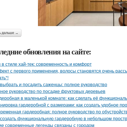
ь дальше →
ледние обновления на сайте:
 в стиле хай-тек: современность и комфорт
ект с первого применения, волосы становятся очень рассы
ть"!
 выбрать и посадить саженцы: полное руководство
ное руководство по посадке фруктовых деревьев
деробная в маленькой комнате: как сделать её функциональ
нировка гардеробной с размерами: как создать удобное пр
ременная гардеробная: полное руководство по обустройст
 создать функциональную гардеробную в небольшом прост
ие современные легенды связаны с городом