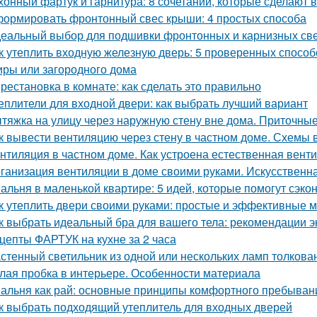
хонный фартук и гарнитура: 8 сочетаний, которые сделают 
ормировать фронтонный свес крыши: 4 простых способа
еальный выбор для подшивки фронтонных и карнизных све
к утеплить входную железную дверь: 5 проверенных спосо
иры или загородного дома
рестановка в комнате: как сделать это правильно
еплители для входной двери: как выбрать лучший вариант
тяжка на улицу через наружную стену вне дома. Приточные
к вывести вентиляцию через стену в частном доме. Схемы 
нтиляция в частном доме. Как устроена естественная вент
ганизация вентиляции в доме своими руками. Искусственн
альня в маленькой квартире: 5 идей, которые помогут сэко
к утеплить двери своими руками: простые и эффективные 
к выбрать идеальный бра для вашего тела: рекомендации э
цепты ФАРТУК на кухне за 2 часа
стенный светильник из одной или нескольких ламп толкова
лая пробка в интерьере. Особенности материала
альня как рай: основные принципы комфортного пребыван
к выбрать подходящий утеплитель для входных дверей