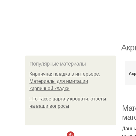
Акр
Популярные материалы
Ак
Кирпичная кладка в интерьере.
Материалы для имитации
кирпичной кладки
Что такое царга у кровати: ответы
на ваши вопросы
Мат
мат
Данны
плюса