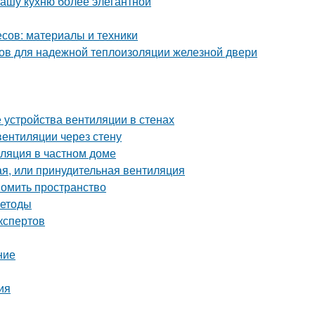
вашу кухню более элегантной
сов: материалы и техники
бов для надежной теплоизоляции железной двери
 устройства вентиляции в стенах
вентиляции через стену
иляция в частном доме
ая, или принудительная вентиляция
номить пространство
методы
кспертов
ние
ия