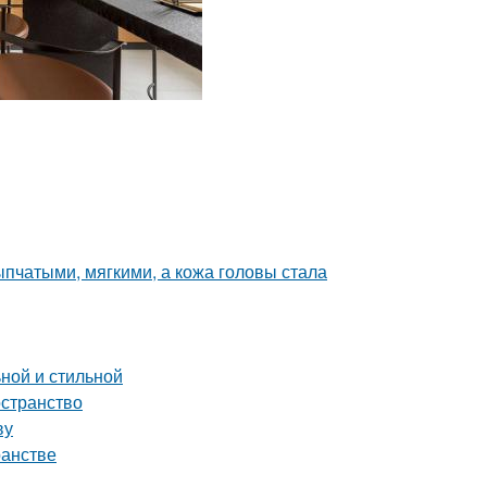
пчатыми, мягкими, а кожа головы стала
ной и стильной
остранство
ву
ранстве