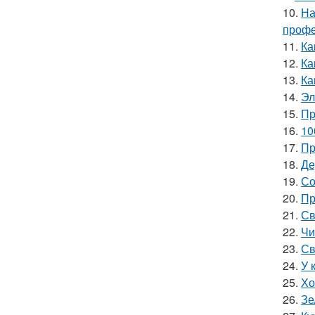
10.
На
профе
11.
Ка
12.
Ка
13.
Ка
14.
Эл
15.
Пр
16.
10
17.
Пр
18.
Де
19.
Со
20.
Пр
21.
Св
22.
Чи
23.
Св
24.
У 
25.
Хо
26.
Зе