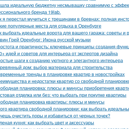
шла идеальную бюджетну несмывашку сравнимую с эффекто
ссионального бренда 19lab.
к я перестал мучиться с трещинами в бревнах: полная инст
кие популярные места для отдыха в Оренбурге
к выбрать идеальные ворота для вашего гаража: советы и
вин Грей Оренбург: Икона русской музыки
остота и практичность: ключевые принципы создания функ
0+ идей и советов для интерьера от экспертов дизайна
остые шаги к созданию уютного и элегантного интерьера
ревянный дом: выбор материала для строительства
временные тренды в планировке квартир в новостройках
еимущества и недостатки квартир со свободной планировко
ободная планировка: плюсы и минусы приобретения кварт
стовая отделка или без: что выбрать при покупке квартиры
ободная планировка квартиры: плюсы и минусы
кого квартира свободной планировки: как выбрать идеальн
чешь очистить поры и избавиться от черных точек?
леная кухня: как выбрать цвет и аксессуары