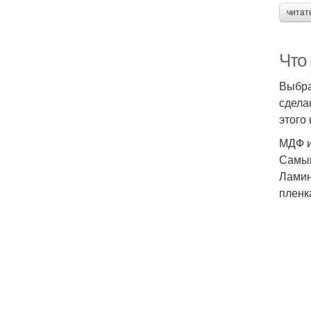
читат
Что
Выбра
сдела
этого
МДФ и
Самый
Ламин
пленк