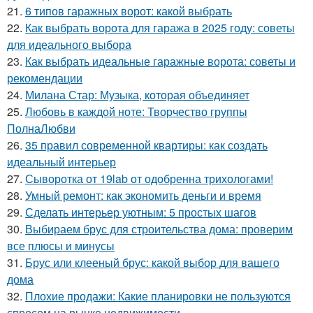
21.
6 типов гаражных ворот: какой выбрать
22.
Как выбрать ворота для гаража в 2025 году: советы
для идеального выбора
23.
Как выбрать идеальные гаражные ворота: советы и
рекомендации
24.
Милана Стар: Музыка, которая объединяет
25.
Любовь в каждой ноте: Творчество группы
ПолнаЛюбви
26.
35 правил современной квартиры: как создать
идеальный интерьер
27.
Сыворотка от 19lab от одобренна трихологами!
28.
Умный ремонт: как экономить деньги и время
29.
Сделать интерьер уютным: 5 простых шагов
30.
Выбираем брус для строительства дома: проверим
все плюсы и минусы
31.
Брус или клееный брус: какой выбор для вашего
дома
32.
Плохие продажи: Какие планировки не пользуются
спросом на рынке недвижимости