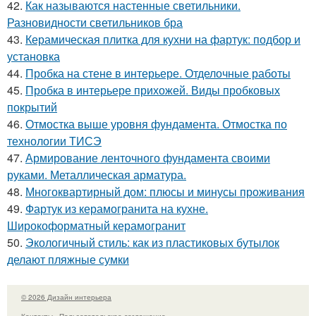
42.
Как называются настенные светильники.
Разновидности светильников бра
43.
Керамическая плитка для кухни на фартук: подбор и
установка
44.
Пробка на стене в интерьере. Отделочные работы
45.
Пробка в интерьере прихожей. Виды пробковых
покрытий
46.
Отмостка выше уровня фундамента. Отмостка по
технологии ТИСЭ
47.
Армирование ленточного фундамента своими
руками. Металлическая арматура.
48.
Многоквартирный дом: плюсы и минусы проживания
49.
Фартук из керамогранита на кухне.
Широкоформатный керамогранит
50.
Экологичный стиль: как из пластиковых бутылок
делают пляжные сумки
© 2026 Дизайн интерьера
Контакты
Пользовательское соглашение