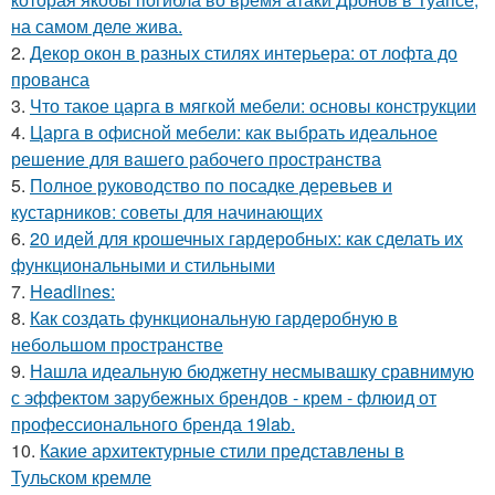
на самом деле жива.
2.
Декор окон в разных стилях интерьера: от лофта до
прованса
3.
Что такое царга в мягкой мебели: основы конструкции
4.
Царга в офисной мебели: как выбрать идеальное
решение для вашего рабочего пространства
5.
Полное руководство по посадке деревьев и
кустарников: советы для начинающих
6.
20 идей для крошечных гардеробных: как сделать их
функциональными и стильными
7.
Headlines:
8.
Как создать функциональную гардеробную в
небольшом пространстве
9.
Нашла идеальную бюджетну несмывашку сравнимую
с эффектом зарубежных брендов - крем - флюид от
профессионального бренда 19lab.
10.
Какие архитектурные стили представлены в
Тульском кремле