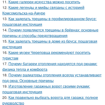
11.
Какие галереи искусства можно посетить
12.
Какие легенды и мифы связаны с историей
Комсомольска-на-Амуре
13.
Как заделать трещины в профилированном брусе:
пошаговая инструкция
14.
Почему появляются трещины в брёвнах: основные
причины и способы предотвращения
15.
Как заделать трещины в доме из бруса: пошаговая
инструкция
16.
Какие музеи Череповца рекомендуют посетить
туристам
17.
Почему батареи отопления находятся под окнами:
физика тепла и комфорта
18.
Почему радиаторы отопления всегда устанавливают
под окна: Основные причины
19.
Изготовление гаражных ворот своими руками:
пошаговая инструкция
20.
Как правильно выбрать ворота для гаража: полное
руководство