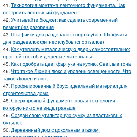
41.
Технология монтажа ленточного фундамента. Как
построить ленточный фундамент
42.
Учитывайте бюджет: как сделать современный
ремонт без разорения
43.
Шкафчики для раздевалок спортклубов. Шкафчики
для раздевалок фитнес клубов (спортзалов)
44.
Как утеплить металлическую дверь самостоятельно:
простой способ и дешевые материалы
45.
Как подобрать цвет фартука на кухню. Светлые тона
46.
Что такое Люмен люкс и уровень освещенности. Что
такое Люмен и люкс
47.
Профилированный брус: идеальный материал для
строительства дома
48.
Сверхпрочный фундамент: новая технология,
которую никто не видел раньше
49.
Создай свою утилитарную сумку из пластиковых
бутылок
50.
Деревянный дом с цокольным этажом: