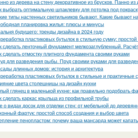
нно из дерева на стену декоративное из брусков. Панно из
к выбрать оптимальную шпаклевку для потолка под покраск
кие типы настенных светильников бывают. Какие бывают н
ободная планировка жилья: плюсы и минусы
альня будущего: тренды дизайна в 2024 году
реработка пластиковых бутылок в стильную сумку: просто
к сделать ленточный фундамент мелкозаглубленный. Расчё
к сделать отмостку плитного фундамента своими руками
уд для разведения рыбы. Пруд своими руками для развед
сады длинных домов: история и архитектура
реработка пластиковых бутылок в стильные и практичные 
ияние цвета столешницы на дизайн кухни
лый глянец в маленькой кухне: как правильно подобрать фа
к сделать каркас крыльца из профильной трубы
е о видах досок для отделки стен: от мебельной до деревян
хонный фартук: простой способ создания и выбор цвета
епление пенопластом: почему ваша мансарда может капать