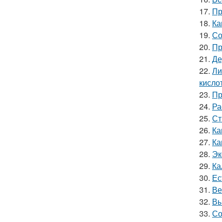
17.
Пр
18.
Ка
19.
Со
20.
Пр
21.
Де
22.
Ли
кислот
23.
Пр
24.
Ра
25.
Ст
26.
Ка
27.
Ка
28.
Эк
29.
Ка
30.
Ес
31.
Ве
32.
Вы
33.
Со