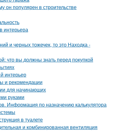
у он популярен в строительстве
альность
в интерьера
ий и черных тожечек, то это Находка -
й: что вы должны знать перед покупкой
бытиях
ый интерьер
ты и рекомендации
ции для начинающих
ими руками
ов. Информация по назначению калькулятора
истемы
струкция в туалете
дительная и комбинированная вентиляция