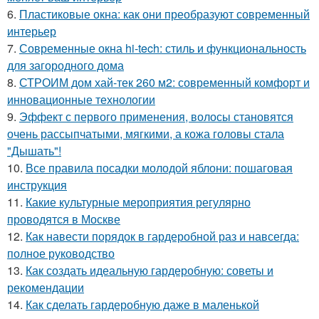
6.
Пластиковые окна: как они преобразуют современный
интерьер
7.
Современные окна hi-tech: стиль и функциональность
для загородного дома
8.
СТРОИМ дом хай-тек 260 м2: современный комфорт и
инновационные технологии
9.
Эффект с первого применения, волосы становятся
очень рассыпчатыми, мягкими, а кожа головы стала
"Дышать"!
10.
Все правила посадки молодой яблони: пошаговая
инструкция
11.
Какие культурные мероприятия регулярно
проводятся в Москве
12.
Как навести порядок в гардеробной раз и навсегда:
полное руководство
13.
Как создать идеальную гардеробную: советы и
рекомендации
14.
Как сделать гардеробную даже в маленькой