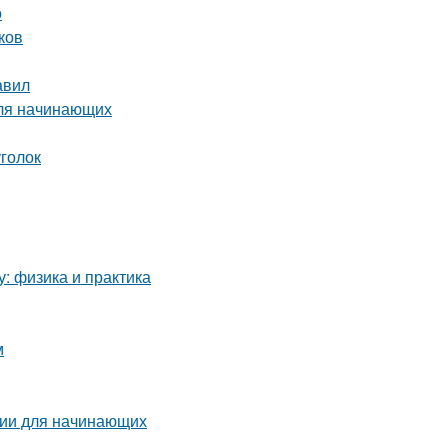
о
ков
авил
для начинающих
уголок
у: физика и практика
м
ции для начинающих