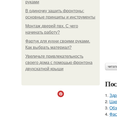
руками
В одиночку зашить фронтоны:
основные принципы и инструменты
Монтаж дверей пвх. С чего
начинать работу?
Фартук для кухни своими руками.
Как выбрать материал?
Увеличьте привлекательность
своего дома с помощью фронтона
читат
двухскатной крыши
Пос
1.
Здр
2.
Цар
3.
Обз
4.
Фас