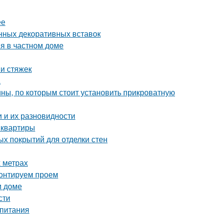
ее
нных декоративных вставок
я в частном доме
и стяжек
а
ны, по которым стоит установить прикроватную
 и их разновидности
 квартиры
ых покрытий для отделки стен
 метрах
монтируем проем
м доме
сти
 питания