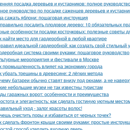
енняя посадка деревьев и кустарников: полное руководств
ное руководство по посадке саженцев деревьев и кустарни
да сажать яблони: пошаговая инструкция
 правильно посадить плодовое дерево: 10 обязательных пр
ные особенности посадки косточковых: полезные советы 
к найти место для гардеробной в любой квартире
правил идеальной гардеробной: как создать свой стильный 
рдеробная система своими руками: пошаговое руководство
льтурные мероприятия и фестивали в Москве
к промышленность влияет на экономику города
к убрать трещины в древесине: 2 лёгких метода
чему батареи обычно ставят внизу под окнами, а не наверх
кие небольшие музеи не так известны туристам
ды гаражных ворот: особенности и преимущества
остота и элегантность: как сделать гостиную уютным место
авильный уход - залог красоты волос!
чешь очистить поры и избавиться от черных точек?
к сделать фронтон крыши своими руками: простые инструк
остой способ утеплить входную дверь