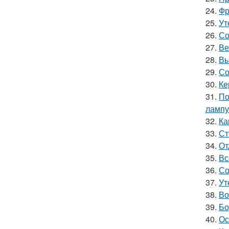
24.
Фр
25.
Ут
26.
Со
27.
Ве
28.
Вы
29.
Со
30.
Ке
31.
По
лампу
32.
Ка
33.
Ст
34.
От
35.
Вс
36.
Со
37.
Ут
38.
Во
39.
Бо
40.
Ос