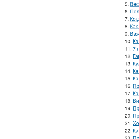
5.
Вес
6.
Пол
7.
Ког
8.
Как
9.
Важ
10.
Ка
11.
7 
12.
Га
13.
Ку
14.
Ка
15.
Ка
16.
По
17.
Ка
18.
Ви
19.
Пр
20.
Пр
21.
Хо
22.
Ка
23.
Пр