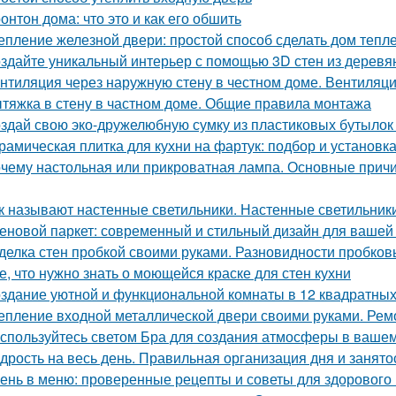
онтон дома: что это и как его обшить
епление железной двери: простой способ сделать дом тепл
здайте уникальный интерьер с помощью 3D стен из деревя
нтиляция через наружную стену в честном доме. Вентиляци
тяжка в стену в частном доме. Общие правила монтажа
здай свою эко-дружелюбную сумку из пластиковых бутылок 
рамическая плитка для кухни на фартук: подбор и установк
чему настольная или прикроватная лампа. Основные причи
к называют настенные светильники. Настенные светильники
еновой паркет: современный и стильный дизайн для вашей
делка стен пробкой своими руками. Разновидности пробков
е, что нужно знать о моющейся краске для стен кухни
здание уютной и функциональной комнаты в 12 квадратных
епление входной металлической двери своими руками. Ре
спользуйтесь светом Бра для создания атмосферы в ваше
дрость на весь день. Правильная организация дня и занято
ень в меню: проверенные рецепты и советы для здорового