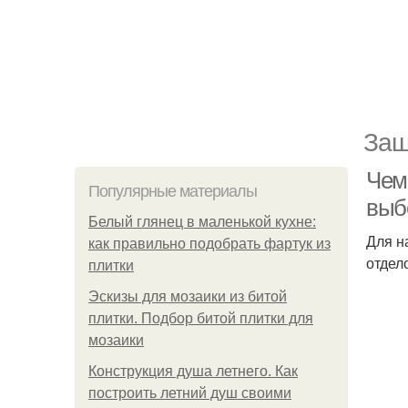
Защ
Чем
Популярные материалы
выб
Белый глянец в маленькой кухне:
Для н
как правильно подобрать фартук из
отдел
плитки
Эскизы для мозаики из битой
плитки. Подбор битой плитки для
мозаики
Конструкция душа летнего. Как
построить летний душ своими