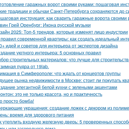
готовление гаражных ворот своими руками: пошаговая инс
кие традиции и обычаи Санкт-Петербурга сохраняются до с
шаговая инструкция: как сварить гаражные ворота своими 
вин Грей Оренбург: Икона русской музыки
зайн 2025: Топ-5 трендов, которые изменят лицо индустрии
 правил современной квартиры: как создать идеальный инт
0+ идей и советов для интерьера от экспертов дизайна
здание уютного интерьера: 5 основных правил
бор строительных материалов: что лучше для строительст
зимная пудра от 19lab.
имация в Симферополе: что ждать от концертов группы
дущее рынка недвижимости в Москве: стоит ли покупать ква
здание элегантной белой кухни с зелеными акцентами
онтон: это не только красота, но и практичность
о просто бомба!
еркающие украшения: создание ложек с декором из полим
ень: время для здорового питания
к утеплить входную железную дверь: 5 проверенных спосо
иры или загородного дома