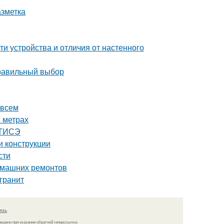
азметка
и устройства и отличия от настенного
правильный выбор
 всем
 метрах
 ТИСЭ
и конструкции
сти
домашних ремонтов
гранит
язь
решено при указании обратной гиперссылки.