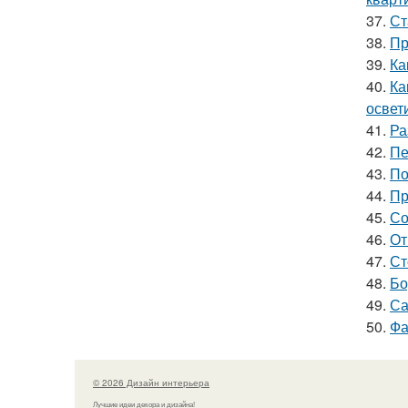
37.
Ст
38.
Пр
39.
Ка
40.
Ка
освет
41.
Ра
42.
Пе
43.
По
44.
Пр
45.
Со
46.
От
47.
Ст
48.
Бо
49.
Са
50.
Фа
© 2026 Дизайн интерьера
Лучшие идеи декора и дизайна!