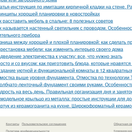
атья-инструкция по имитации кирпичной кладки на стене. Р
инципы хорошей планировки в новостройках
к расставить мебель в спальне: 8 полезных советов
к называется настенный светильник с проводом. Особенност
ительного прибора
зница между хорошей и плохой планировкой: как сделать 
рестановка мебели: как изменить интерьер своего дома
дведение электричества к участку: все, что нужно знать
осто и со вкусом: как приготовить блюда, которые нравятся
здание уютной и функциональной комнаты в 12 квадратных
мостка выше уровня фундамента. Отмостка по технологии
олбчато-ленточный фундамент своими руками. Особенност
дрость на весь день. Правильная организация дня и занято
модельное крыльцо из металла: простые инструкции для 
ртук из керамогранита на кухне. Широкоформатный керамо
Контакты
Пользовательское соглашение
Обратная св
Политика конфидециальности
Копирование раз