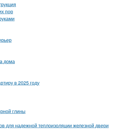
трукция
их пор
руками
ерьер
ва дома
ртиру в 2025 году
ерной глины
бов для надежной теплоизоляции железной двери