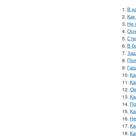
1.
В н
2.
Как
3.
Не 
4.
Осн
5.
Сти
6.
В б
7.
Защ
8.
Пол
9.
Гар
10.
Ка
11.
Ка
12.
Ор
13.
Ка
14.
По
15.
Ка
16.
Не
17.
Ка
18.
Ка