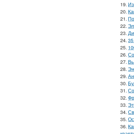
19.
Из
20.
Ка
21.
По
22.
Эл
23.
Ди
24.
35
25.
10
26.
Со
27.
Вы
28.
Эн
29.
Ан
30.
Бу
31.
Со
32.
Фр
33.
Эт
34.
Св
35.
Ос
36.
Ка
кварт