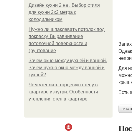
Дизайн кухни 2 на . Выбор стиля
для кухни 2х2 метра с
холодильником
Нужно ли шпаклевать потолок под
покраску. Выравнивание
Запах
потолочной поверхности и
Однак
грунтование
непри
Зачем окно между кухней и ванной.
Для и
Зачем нужно окно между ванной и
можно
кухней?
крышк
Чем утеплить торцевую стену в
Есть 
квартире изнутри. Особенности
утепления стен в квартире
читат
Пос