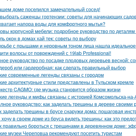
ашем доме поселился замечательный сосед!
 выбрать саженцы гортензии: советы для начинающих садо
хватает напора воды для комфортного мытья?
овы корпусной мебели: подробное руководство по деталям 
ль окон в домах хай тек: советы по выбору
орьбе с прыщами и неровным тоном лица нашла идеальное с
ити волосы от повреждений с 19lab Professional!
ное руководство по посадке плодовых деревьев весной: с
дероб или гардеробная: как сделать правильный выбор
кие современные легенды связаны с городом
кие архитектурные стили представлены в Тульском кремле
кестр CAGMO: где музыка становится образом жизни
кие легенды и мифы связаны с историей Комсомольска-на
лное руководство: как заделать трещины в дереве своими 
к заделать трещины в брусе снаружи дома: пошаговая инст
 хочу в своем доме из бруса видеть трещины: как это предо
к правильно бороться с трещинами в деревянном доме: э
кие музеи Череповца рекомендуют посетить туристам