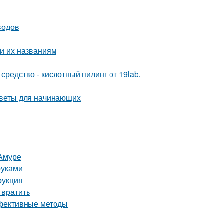
водов
и их названиям
редство - кислотный пилинг от 19lab.
оветы для начинающих
-Амуре
руками
рукция
твратить
ффективные методы