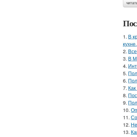
читат
Пос
1.
В к
кухне.
2.
Все
3.
В М
4.
Инт
5.
Пол
6.
Пол
7.
Как
8.
Пос
9.
Пол
10.
Оп
11.
Со
12.
Не
13.
Ка