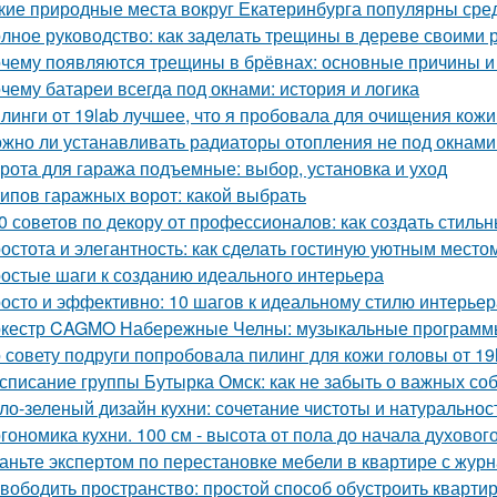
кие природные места вокруг Екатеринбурга популярны сре
лное руководство: как заделать трещины в дереве своими 
чему появляются трещины в брёвнах: основные причины 
чему батареи всегда под окнами: история и логика
линги от 19lab лучшее, что я пробовала для очищения кожи
жно ли устанавливать радиаторы отопления не под окнами
рота для гаража подъемные: выбор, установка и уход
типов гаражных ворот: какой выбрать
0 советов по декору от профессионалов: как создать стиль
остота и элегантность: как сделать гостиную уютным место
остые шаги к созданию идеального интерьера
осто и эффективно: 10 шагов к идеальному стилю интерьер
кестр CAGMO Набережные Челны: музыкальные программы
 совету подруги попробовала пилинг для кожи головы от 19
списание группы Бутырка Омск: как не забыть о важных со
ло-зеленый дизайн кухни: сочетание чистоты и натуральнос
гономика кухни. 100 см - высота от пола до начала духовог
аньте экспертом по перестановке мебели в квартире с ж
вободить пространство: простой способ обустроить кварти