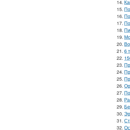
14.
Ка
15.
По
16.
По
17.
По
18.
Пи
19.
Мо
20.
Во
21.
6 
22.
15
23.
Пр
24.
Пр
25.
Пр
26.
Ор
27.
По
28.
Ра
29.
Бе
30.
Эр
31.
Ст
32.
Ос