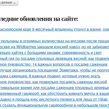
ь дальше →
ледние обновления на сайте:
расноярском крае 9-месячный младенец утонул в ванне, по
 тюльпаны в огромных количествах на мусорки после праз
оскве на Wildberries заказали конский навоз, но не забирают
ерьер хайтек с большими окнами: современность и свет
ный гид по посадке плодовых деревьев весной: как прави
ное руководство: 14 важных вопросов о посадке саженцев
 лучше организовать посещение Эрмитажа, чтобы не пропус
адка саженцев: 8 важных правил, которые нужно знать
ное руководство: как правильно посадить саженцы весной
тимальное время для посадки саженцев плодовых деревь
временный гардероб: как обустроить комнату мечты в ваше
давно я прошла курс кислотного пилинга для лица от 19lab,
к создать функциональную гардеробную в небольшом прос