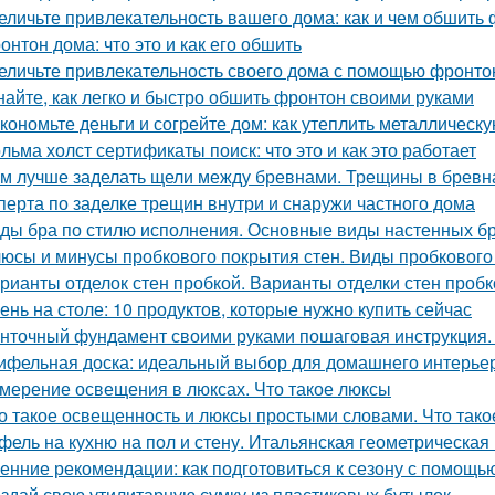
еличьте привлекательность вашего дома: как и чем обшить
онтон дома: что это и как его обшить
еличьте привлекательность своего дома с помощью фронто
найте, как легко и быстро обшить фронтон своими руками
кономьте деньги и согрейте дом: как утеплить металлическ
льма холст сертификаты поиск: что это и как это работает
м лучше заделать щели между бревнами. Трещины в бревн
сперта по заделке трещин внутри и снаружи частного дома
ды бра по стилю исполнения. Основные виды настенных б
юсы и минусы пробкового покрытия стен. Виды пробкового
рианты отделок стен пробкой. Варианты отделки стен пробк
ень на столе: 10 продуктов, которые нужно купить сейчас
нточный фундамент своими руками пошаговая инструкция.
ифельная доска: идеальный выбор для домашнего интерье
мерение освещения в люксах. Что такое люксы
о такое освещенность и люксы простыми словами. Что тако
фель на кухню на пол и стену. Итальянская геометрическая
енние рекомендации: как подготовиться к сезону с помощь
здай свою утилитарную сумку из пластиковых бутылок