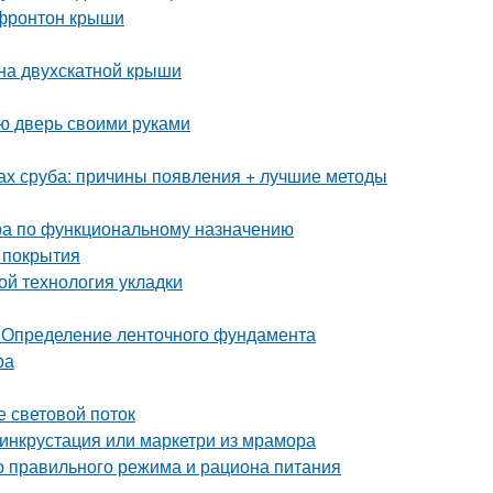
 фронтон крыши
на двухскатной крыши
ую дверь своими руками
ах сруба: причины появления + лучшие методы
ра по функциональному назначению
 покрытия
ой технология укладки
 Определение ленточного фундамента
ра
е световой поток
 инкрустация или маркетри из мрамора
ю правильного режима и рациона питания