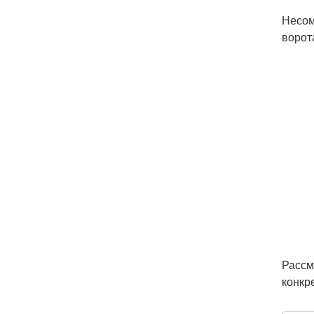
Несом
ворот
Рассм
конкр