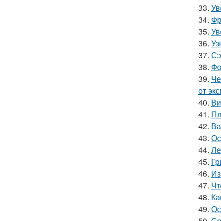
33.
Ув
34.
Фр
35.
Ув
36.
Уз
37.
Сэ
38.
Фо
39.
Че
от эк
40.
Ви
41.
Пл
42.
Ва
43.
Ос
44.
Ле
45.
Гр
46.
Из
47.
Чт
48.
Ка
49.
Ос
50.
Со