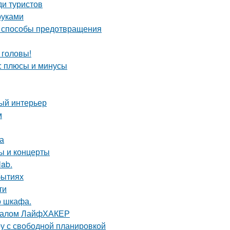
ди туристов
руками
и способы предотвращения
 головы!
: плюсы и минусы
ный интерьер
м
а
 и концерты
lab.
бытиях
ти
о шкафа.
урналом ЛайфХАКЕР
ру с свободной планировкой