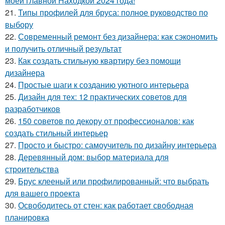
моей главной Находкой 2024 года!
21.
Типы профилей для бруса: полное руководство по
выбору
22.
Современный ремонт без дизайнера: как сэкономить
и получить отличный результат
23.
Как создать стильную квартиру без помощи
дизайнера
24.
Простые шаги к созданию уютного интерьера
25.
Дизайн для тех: 12 практических советов для
разработчиков
26.
150 советов по декору от профессионалов: как
создать стильный интерьер
27.
Просто и быстро: самоучитель по дизайну интерьера
28.
Деревянный дом: выбор материала для
строительства
29.
Брус клееный или профилированный: что выбрать
для вашего проекта
30.
Освободитесь от стен: как работает свободная
планировка