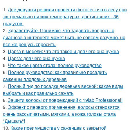
1.
Две девушки решили провести фотосессию в лесу при
экстремально низких температурах, достигавших - 35
градусов.
2.
Здравствуйте. Понимаю, что задавать вопросы о
диагнозе в интернете может быть не совсем разумно, но
всё же решусь спросить.
3.
Царга в мебели: что это такое и для чего она нужна
4.
Царга: для чего она нужна
5.
Что такое царга стола: полное руководство
6.
Полное руководство: как правильно посадить
саженцы плодовых деревьев
7.
Полный гид по посадке деревьев весной: какие виды
выбрать и как правильно сажать
8.
Защити волосы от повреждений с 19lab Professional!
9.
Эффект с первого применения, волосы становятся
очень рассыпчатыми, мягкими, а кожа головы стала
"Дышать"!
10.
Какие преимущества у саженцев с закрытой