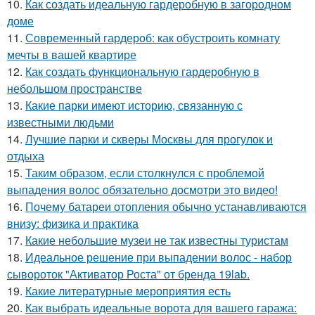
10.
Как создать идеальную гардеробную в загородном
доме
11.
Современный гардероб: как обустроить комнату
мечты в вашей квартире
12.
Как создать функциональную гардеробную в
небольшом пространстве
13.
Какие парки имеют историю, связанную с
известными людьми
14.
Лучшие парки и скверы Москвы для прогулок и
отдыха
15.
Таким образом, если столкнулся с проблемой
выпадения волос обязательно досмотри это видео!
16.
Почему батареи отопления обычно устанавливаются
внизу: физика и практика
17.
Какие небольшие музеи не так известны туристам
18.
Идеальное решение при выпадении волос - набор
сывороток "Активатор Роста" от бренда 19lab.
19.
Какие литературные мероприятия есть
20.
Как выбрать идеальные ворота для вашего гаража: