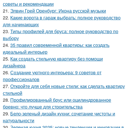
советы и рекомендации
21.
Элвин Грей Оренбург: Икона русской музыки
22.
Какие ворота в гараж выбрать: полное руководство
для начинающих
23.
Типы профилей для бруса: полное руководство по
выбору
24.
35 правил современной квартиры: как создать
идеальный интерьер
25.
Как создать стильную квартиру без помощи
дизайнера
26.
Создание уютного интерьера: 9 советов от
профессионалов
27.
Откройте для себя новые стили: как сделать квартиру
стильной
28.
Профилированный брус или оцилиндрованное
бревно: что лучше для строительства
29.
Бело-зеленый дизайн кухни: сочетание чистоты и
натуральности
30.
Зеленая кухня 2025: новые тенденции и инновации в