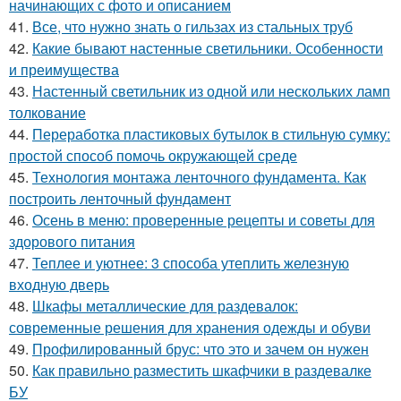
начинающих с фото и описанием
41.
Все, что нужно знать о гильзах из стальных труб
42.
Какие бывают настенные светильники. Особенности
и преимущества
43.
Настенный светильник из одной или нескольких ламп
толкование
44.
Переработка пластиковых бутылок в стильную сумку:
простой способ помочь окружающей среде
45.
Технология монтажа ленточного фундамента. Как
построить ленточный фундамент
46.
Осень в меню: проверенные рецепты и советы для
здорового питания
47.
Теплее и уютнее: 3 способа утеплить железную
входную дверь
48.
Шкафы металлические для раздевалок:
современные решения для хранения одежды и обуви
49.
Профилированный брус: что это и зачем он нужен
50.
Как правильно разместить шкафчики в раздевалке
БУ