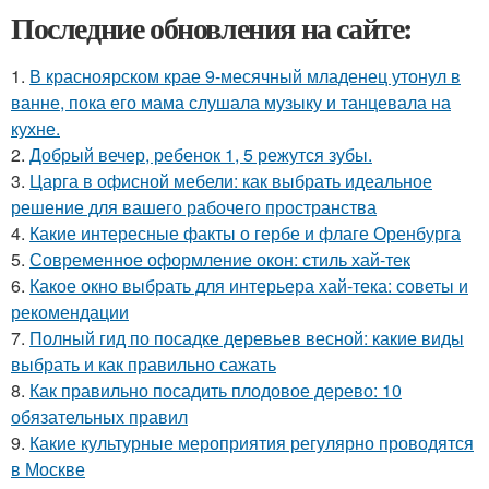
Последние обновления на сайте:
1.
В красноярском крае 9-месячный младенец утонул в
ванне, пока его мама слушала музыку и танцевала на
кухне.
2.
Добрый вечер, ребенок 1, 5 режутся зубы.
3.
Царга в офисной мебели: как выбрать идеальное
решение для вашего рабочего пространства
4.
Какие интересные факты о гербе и флаге Оренбурга
5.
Современное оформление окон: стиль хай-тек
6.
Какое окно выбрать для интерьера хай-тека: советы и
рекомендации
7.
Полный гид по посадке деревьев весной: какие виды
выбрать и как правильно сажать
8.
Как правильно посадить плодовое дерево: 10
обязательных правил
9.
Какие культурные мероприятия регулярно проводятся
в Москве